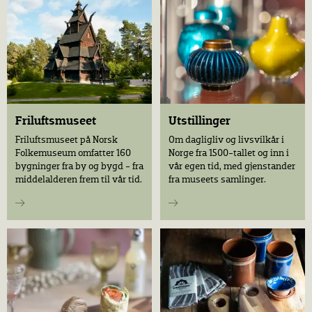
Friluftsmuseet
Utstillinger
Friluftsmuseet på Norsk
Om dagligliv og livsvilkår i
Folkemuseum omfatter 160
Norge fra 1500-tallet og inn i
bygninger fra by og bygd - fra
vår egen tid, med gjenstander
middelalderen frem til vår tid.
fra museets samlinger.