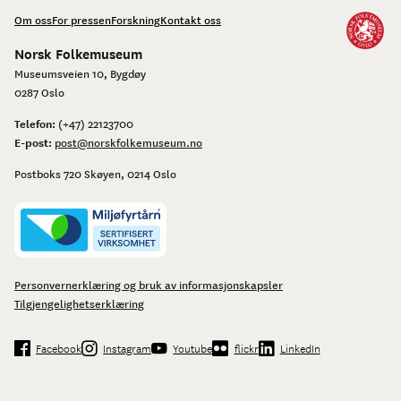
Om oss
For pressen
Forskning
Kontakt oss
Norsk Folkemuseum
Museumsveien 10, Bygdøy
0287 Oslo
Telefon:
(+47) 22123700
E-post:
post@norskfolkemuseum.no
Postboks 720 Skøyen, 0214 Oslo
Personvernerklæring og bruk av informasjonskapsler
Tilgjengelighetserklæring
Facebook
Instagram
Youtube
flickr
LinkedIn