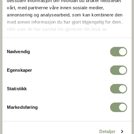
dessuten informasjon om hvordan du bruker nettstedet
vårt, med partnerne våre innen sosiale medier,
annonsering og analysearbeid, som kan kombinere den
med annen informasjon du har gjort tilgjengelig for dem,
eller som de har samlet inn gjennom din bruk av
Utstilling
tjenestene deres.
EMALJE
Gullsmedarbeid til hverdag og fest
Samtykkevalg
Nødvendig
Bli med på en reise gjennom 150 år med farger, lys og
enestående håndverk. Utstillingen viser emaljekunstens
sentrale plass i norsk kulturarv – fra historiske skatter til
Egenskaper
moderne design.
Statistikk
Markedsføring
Detaljer