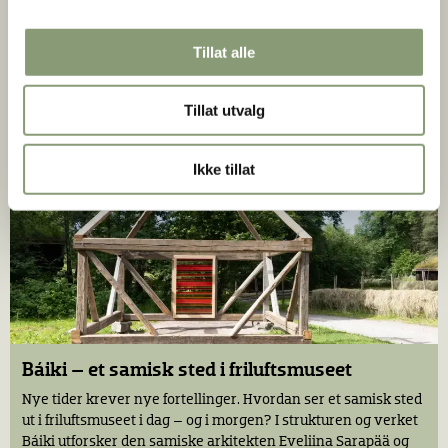
Håndverkstunet
Tillat alle
I juni åpner et nytt møtested for formidling av
tradisjonshåndverk på Norsk Folkemuseum. Tunet skal fylles
Tillat utvalg
med håndverk og aktivitet der du kan bli med!
Ikke tillat
Báiki – et samisk sted i friluftsmuseet
Nye tider krever nye fortellinger. Hvordan ser et samisk sted
ut i friluftsmuseet i dag – og i morgen? I strukturen og verket
Báiki utforsker den samiske arkitekten Eveliina Sarapää og