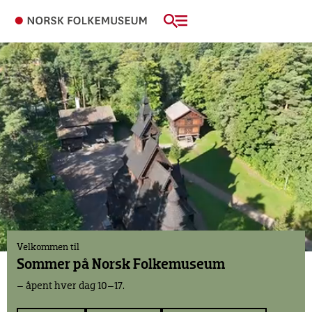
Velkommen til
Sommer på
Norsk Folkemuseum
– åpent hver dag 10–17.