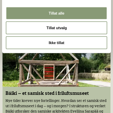
Håndverkstunet
Tillat alle
I juni åpner et nytt møtested for formidling av
tradisjonshåndverk på Norsk Folkemuseum. Tunet skal fylles
Tillat utvalg
med håndverk og aktivitet der du kan bli med!
Ikke tillat
Báiki – et samisk sted i friluftsmuseet
Nye tider krever nye fortellinger. Hvordan ser et samisk sted
ut i friluftsmuseet i dag – og i morgen? I strukturen og verket
Báiki utforsker den samiske arkitekten Eveliina Sarapää og