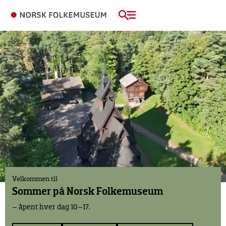
Velkommen til
Sommer på
Norsk Folkemuseum
– åpent hver dag 10–17.