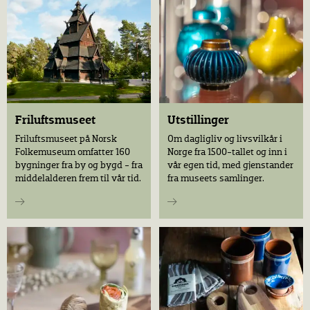
Friluftsmuseet
Utstillinger
Friluftsmuseet på Norsk
Om dagligliv og livsvilkår i
Folkemuseum omfatter 160
Norge fra 1500-tallet og inn i
bygninger fra by og bygd - fra
vår egen tid, med gjenstander
middelalderen frem til vår tid.
fra museets samlinger.