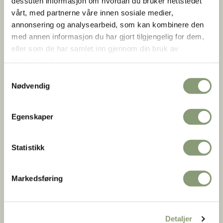
dessuten informasjon om hvordan du bruker nettstedet
vårt, med partnerne våre innen sosiale medier,
annonsering og analysearbeid, som kan kombinere den
med annen informasjon du har gjort tilgjengelig for dem,
eller som de har samlet inn gjennom din bruk av
Utstilling
tjenestene deres.
EMALJE
Gullsmedarbeid til hverdag og fest
Samtykkevalg
Nødvendig
Bli med på en reise gjennom 150 år med farger, lys og
enestående håndverk. Utstillingen viser emaljekunstens
sentrale plass i norsk kulturarv – fra historiske skatter til
Egenskaper
moderne design.
Statistikk
Markedsføring
Detaljer