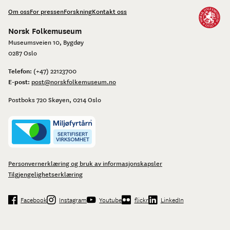
Om oss
For pressen
Forskning
Kontakt oss
Norsk Folkemuseum
Museumsveien 10, Bygdøy
0287 Oslo
Telefon:
(+47) 22123700
E-post:
post@norskfolkemuseum.no
Postboks 720 Skøyen, 0214 Oslo
Personvernerklæring og bruk av informasjonskapsler
Tilgjengelighetserklæring
Facebook
Instagram
Youtube
flickr
LinkedIn