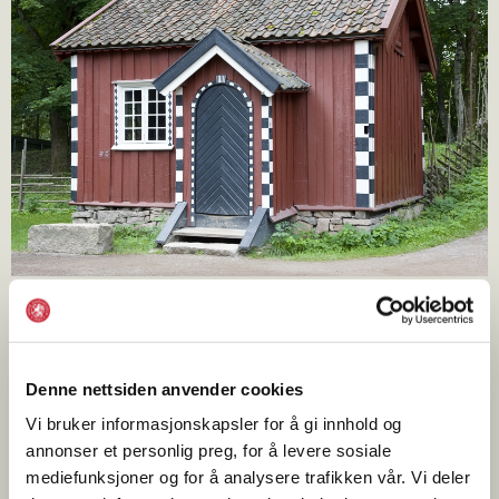
Bildet er hentet fra
digitaltmuseum.org
- Eier: Norsk
Folkemuseum
Denne nettsiden anvender cookies
Stua, som er rikt dekorert, består av ett rom med et lukket
Vi bruker informasjonskapsler for å gi innhold og
bislag foran inngangsdøra. Sengene og skapene hører med
annonser et personlig preg, for å levere sosiale
til det originale interiøret.
mediefunksjoner og for å analysere trafikken vår. Vi deler