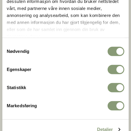
dessuten informasjon om hvordan du bruker nettstedet
Interiøret ble malt av den kjente rosemaleren Olav Hansson
vårt, med partnerne våre innen sosiale medier,
fra Hovin, som var mester for en rekke dekorerte stuer.
annonsering og analysearbeid, som kan kombinere den
Hver vegg har sitt motiv, omrammet av «roser»: dyret i
med annen informasjon du har gjort tilgjengelig for dem,
lenker fra Johannes’ åpenbaring, syndefallet, Samson og
eller som de har samlet inn gjennom din bruk av
løven – og til sist hverdagsmotivet med bonden og
tjenestene deres.
tømmermerkeren.
Samtykkevalg
Nødvendig
Egenskaper
Statistikk
Markedsføring
Detaljer