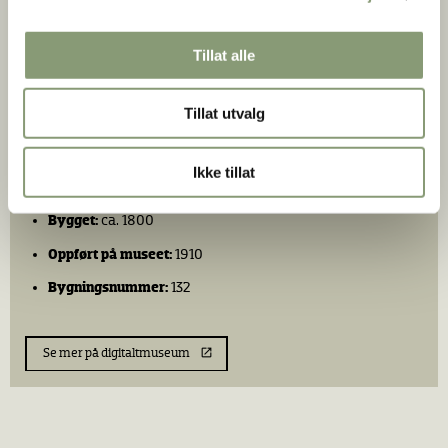
Bildet er hentet fra
digitaltmuseum.org
- Eier: Norsk
Folkemuseum
Tillat alle
Tillat utvalg
Stue fra Akkerhaugen
Ikke tillat
Fra:
Sauherad,
Bygget:
ca. 1800
Oppført på museet:
1910
Bygningsnummer:
132
Se mer på digitaltmuseum