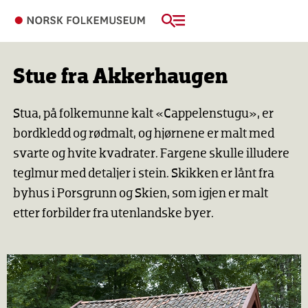
Stue fra Akkerhaugen
Stua, på folkemunne kalt «Cappelenstugu», er
bordkledd og rødmalt, og hjørnene er malt med
svarte og hvite kvadrater. Fargene skulle illudere
teglmur med detaljer i stein. Skikken er lånt fra
byhus i Porsgrunn og Skien, som igjen er malt
etter forbilder fra utenlandske byer.