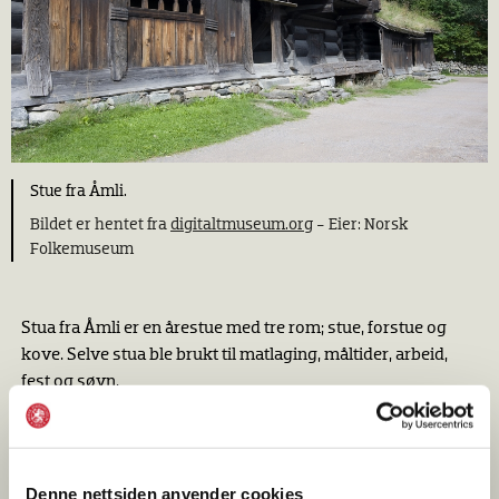
Stue fra Åmli.
Bildet er hentet fra
digitaltmuseum.org
- Eier: Norsk
Folkemuseum
Stua fra Åmli er en årestue med tre rom; stue, forstue og
kove. Selve stua ble brukt til matlaging, måltider, arbeid,
fest og søvn.
Stua har tydelig middelalderpreg med åre, ljore,
hardtrampet jordgulv og fast innredning. Midtpunktet er
åren, kilden til varme og lys, og stedet for matlaging. Fra
Denne nettsiden anvender cookies