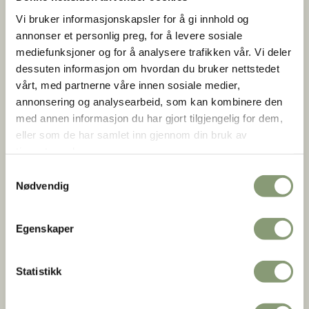
åren gikk røyken ut gjennom ljoren, som er eneste
Vi bruker informasjonskapsler for å gi innhold og
dagslyskilde. Gjøya, hvor man kan henge gryta, er festet til
annonser et personlig preg, for å levere sosiale
veg­gen med trehengsel og kan svinges fram og tilbake
mediefunksjoner og for å analysere trafikken vår. Vi deler
over åren. Enden har form som et dyrehode.
dessuten informasjon om hvordan du bruker nettstedet
vårt, med partnerne våre innen sosiale medier,
Gravøl i 1700
annonsering og analysearbeid, som kan kombinere den
med annen informasjon du har gjort tilgjengelig for dem,
Stua er pyntet til begravelse. Året er 1700 og han som
eller som de har samlet inn gjennom din bruk av
bygget huset, Ånund Knutsson Åmli (1636-1700) er død. Det
tjenestene deres.
drikkes gravøl og Ånuns eiendeler er samlet sammen.
Samtykkevalg
Nødvendig
Se hvilke eiendeler Ånund Knutsson Åmli
etterlot seg
Egenskaper
1 Blargryde
Statistikk
1 bruseten ditto
1 braaden flatbrød tacke