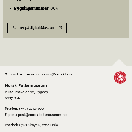
​3 kar
Bygningsnummer:
004
1 dito
1 kierne
Se mer på digitaltMuseum
2 Ambor
2 smaa Holcer
1 Ring Kolle
12 Trug
2 Thræfade
Om oss
For pressen
Forskning
Kontakt oss
Klær: «Ikke noe av verdi»
Norsk Folkemuseum
Museumsveien 10, Bygdøy
0287 Oslo
​1 ko
Telefon:
(+47) 22123700
E-post:
post@norskfolkemuseum.no
3 voksne sauer
Postboks 720 Skøyen, 0214 Oslo
2 voksne geter