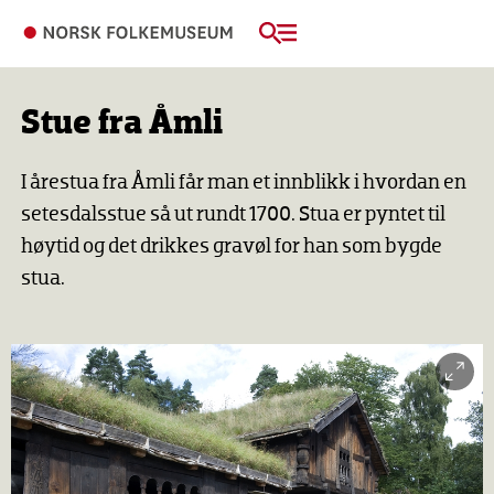
Stue fra Åmli
I årestua fra Åmli får man et innblikk i hvordan en
setesdalsstue så ut rundt 1700. Stua er pyntet til
høytid og det drikkes gravøl for han som bygde
stua.