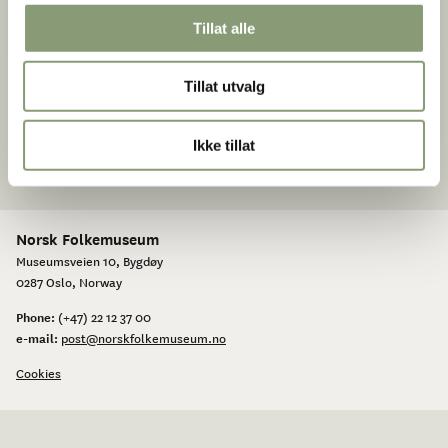
The Museum History
Tillat alle
King Oscar II’s Collection
Tillat utvalg
Ikke tillat
Norsk Folkemuseum
Museumsveien 10, Bygdøy
0287 Oslo, Norway
Phone:
(+47) 22 12 37 00
e-mail:
post@norskfolkemuseum.no
Cookies
Facebook
Instagram
Youtube
TripAdvisor