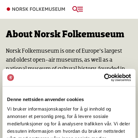
About Norsk Folkemuseum
Norsk Folkemuseum is one of Europe’s largest
and oldest open-air museums, as well as a
national museum of cultural history, founded in
1894. The museum is part of the Norwegian
Museum of Cultural History Foundation.
Denne nettsiden anvender cookies
Vi bruker informasjonskapsler for å gi innhold og
More about the museum
annonser et personlig preg, for å levere sosiale
Norsk Folkemuseum
mediefunksjoner og for å analysere trafikken vår. Vi deler
dessuten informasjon om hvordan du bruker nettstedet
Contact us