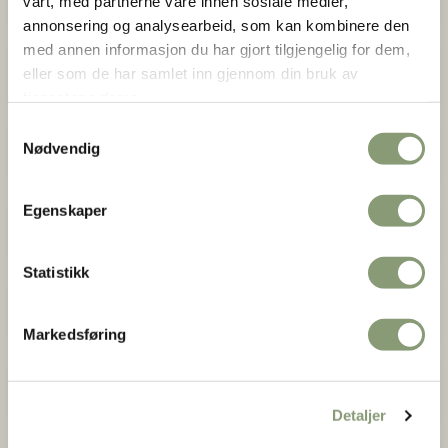
vårt, med partnerne våre innen sosiale medier,
annonsering og analysearbeid, som kan kombinere den
med annen informasjon du har gjort tilgjengelig for dem,
The Norsk Folkemuseum foundation
eller som de har samlet inn gjennom din bruk av
tjenestene deres.
Samtykkevalg
Nødvendig
For Media
Gol Stave Church
OBOS building at Wessels
Egenskaper
gate 15
Research
Statistikk
Norsk Folkemusuems Dance Group
Markedsføring
Norsk Folkemuseum
TradLab Wood: The Living Crafts Yard
Detaljer