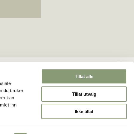
Tillat alle
osiale
n du bruker
Tillat utvalg
som kan
mlet inn
Ikke tillat