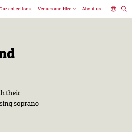
Our collections
Venues and Hire
About us
and
h their
ising soprano