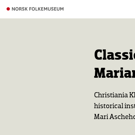
Classi
Maria
Christiania 
historical i
Mari Ascheh