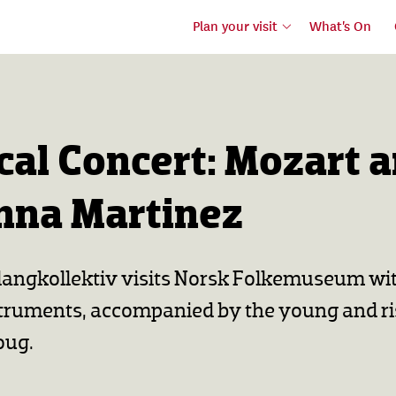
Plan your visit
What's On
cal Concert: Mozart 
nna Martinez
Klangkollektiv visits Norsk Folkemuseum wit
nstruments, accompanied by the young and r
oug.