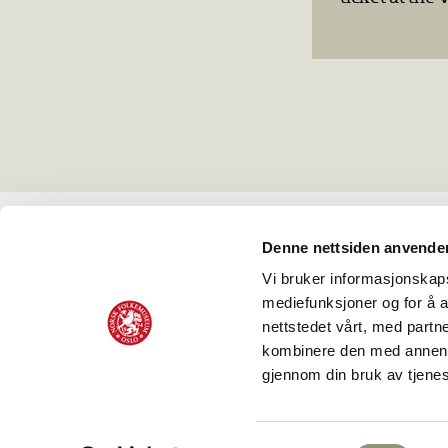
Norsk Folkemuseum
Denne nettsiden anvende
Museumsveien 10, Bygdøy
0287 Oslo, Norway
Vi bruker informasjonskapsl
mediefunksjoner og for å a
Phone:
(+47) 22 12 37 00
nettstedet vårt, med part
e-mail:
post@norskfolkemuseum.no
kombinere den med annen in
gjennom din bruk av tjene
Cookies
Facebook
Instagram
Youtube
TripAdvisor
Samtykkevalg