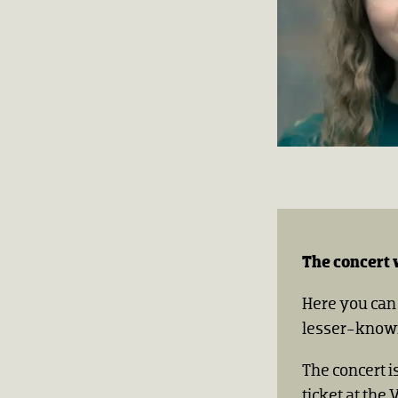
The concert 
Here you can
lesser-known
The concert i
ticket at the 