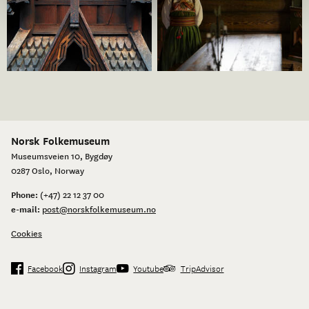
Stian Nybru
Norsk Folkemuseum
Museumsveien 10, Bygdøy
0287 Oslo, Norway
Phone:
(+47) 22 12 37 00
e-mail:
post@norskfolkemuseum.no
Cookies
Facebook
Instagram
Youtube
TripAdvisor