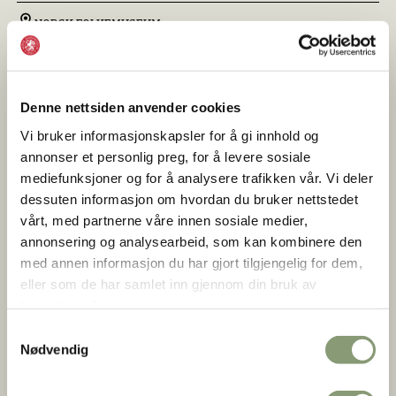
NORSK FOLKEMUSEUM
02. Jan –
30 .Apr 2026
12.00 and 14.00 (no tours on
Mondays)
Denne nettsiden anvender cookies
Vi bruker informasjonskapsler for å gi innhold og
annonser et personlig preg, for å levere sosiale
mediefunksjoner og for å analysere trafikken vår. Vi deler
dessuten informasjon om hvordan du bruker nettstedet
vårt, med partnerne våre innen sosiale medier,
annonsering og analysearbeid, som kan kombinere den
med annen informasjon du har gjort tilgjengelig for dem,
eller som de har samlet inn gjennom din bruk av
tjenestene deres.
Samtykkevalg
Nødvendig