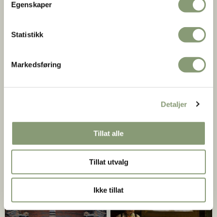
Egenskaper
Snødekt Gol stavkirke
Haakon Harriss |
Norsk Folkemuseum
Statistikk
Markedsføring
Detaljer
Tillat alle
Tillat utvalg
Norsk
Folkemuseum
Morten Brun
Ikke tillat