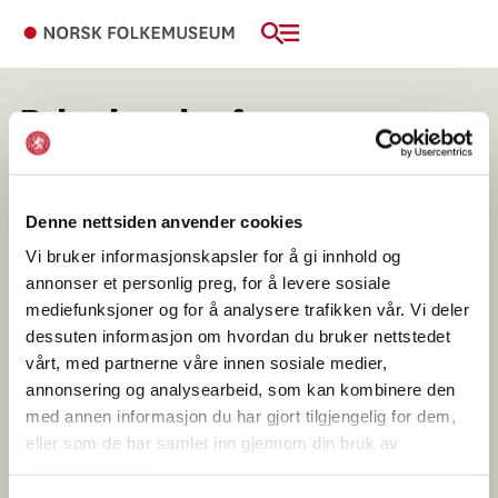
Price inquiry for tour
operators
Denne nettsiden anvender cookies
Here, tour operators can submit a price inquiry.
Vi bruker informasjonskapsler for å gi innhold og
Please fill out the form below, and we’ll get in
annonser et personlig preg, for å levere sosiale
touch with you.
mediefunksjoner og for å analysere trafikken vår. Vi deler
dessuten informasjon om hvordan du bruker nettstedet
vårt, med partnerne våre innen sosiale medier,
annonsering og analysearbeid, som kan kombinere den
med annen informasjon du har gjort tilgjengelig for dem,
eller som de har samlet inn gjennom din bruk av
tjenestene deres.