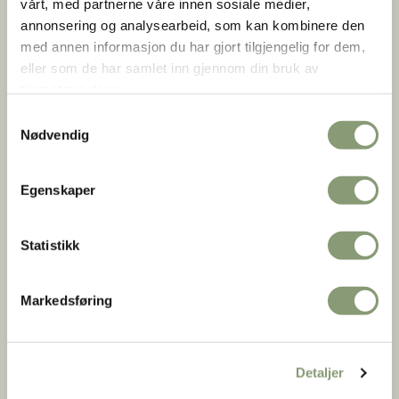
som ønsker å støtte museet, kan opptas som medlemmer.
vårt, med partnerne våre innen sosiale medier,
annonsering og analysearbeid, som kan kombinere den
med annen informasjon du har gjort tilgjengelig for dem,
Medlemskapet gir følgende fordeler:
eller som de har samlet inn gjennom din bruk av
Gratis adgang til Norsk Folkemuseum og Norsk
tjenestene deres.
Farmasihistorisk Museum.
Samtykkevalg
Stemmerett ved Norsk Farmasihistorisk Museums
Nødvendig
årsmøte.
Rabatt i museumsbutikk og Kafé Arkadia ved
Egenskaper
fremvisning av medlemsbevis.
Statistikk
Markedsføring
Detaljer