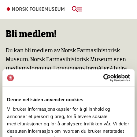
Bli medlem!
Du kan bli medlem av Norsk Farmasihistorisk
Museum. Norsk Farmasihistorisk Museum er en
medlemsforening. Foreningens formål er å bidra
faglig og økonomisk til drift av Norsk
Farmasihistorisk Museum og skape interesse for
farmasihistorie.
Denne nettsiden anvender cookies
Vi bruker informasjonskapsler for å gi innhold og
annonser et personlig preg, for å levere sosiale
Hvem kan bli medlem i foreningen?
mediefunksjoner og for å analysere trafikken vår. Vi deler
dessuten informasjon om hvordan du bruker nettstedet
Både organisasjoner, bedrifter, enkeltpersoner og familier