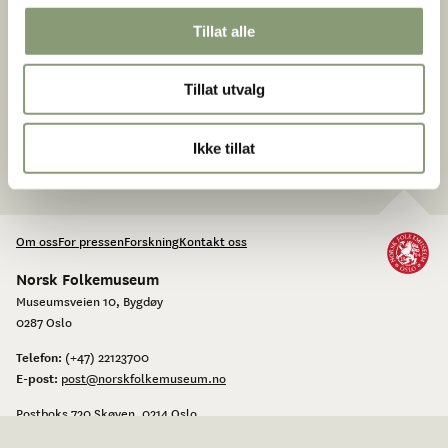
Tillat alle
Tillat utvalg
Ikke tillat
Om oss
For pressen
Forskning
Kontakt oss
Norsk Folkemuseum
Museumsveien 10, Bygdøy
0287 Oslo
Telefon:
(+47) 22123700
E-post:
post@norskfolkemuseum.no
Postboks 720 Skøyen, 0214 Oslo