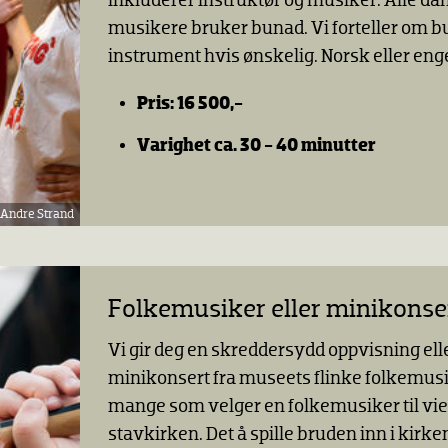
inkluderer instruktør og musiker. Alle da
musikere bruker bunad. Vi forteller om b
instrument hvis ønskelig. Norsk eller eng
Pris: 16 500,-
Varighet ca. 30 - 40 minutter
 Andre Strand
Folkemusiker eller minikonse
Vi gir deg en skreddersydd oppvisning ell
minikonsert fra museets flinke folkemusi
mange som velger en folkemusiker til viel
stavkirken. Det å spille bruden inn i kirke