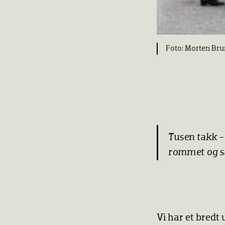
Morten Bru
Tusen takk - d
rommet og så 
Vi har et bredt