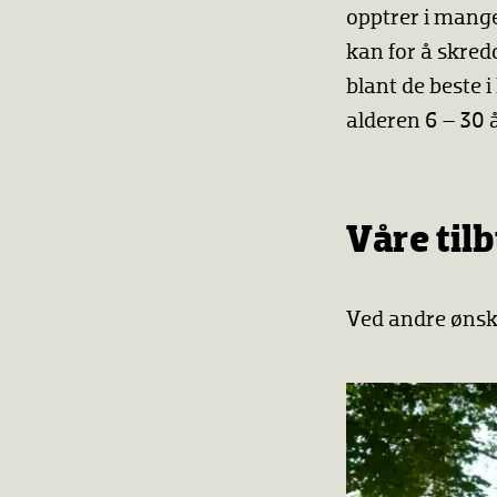
opptrer i mange 
kan for å skre
blant de beste 
alderen 6 – 30 å
Våre til
Ved andre ønske