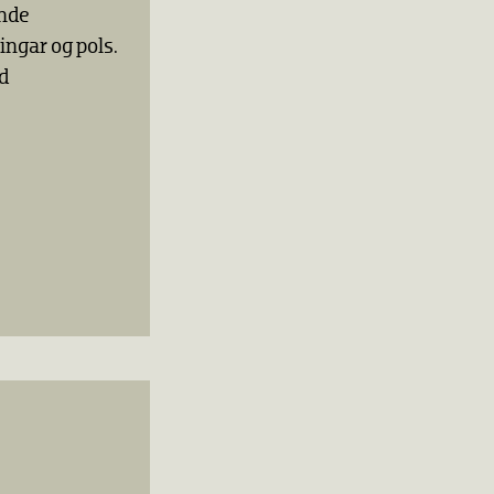
ende
ingar og pols.
ed