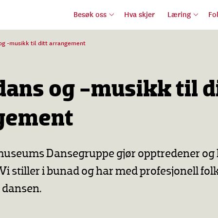
Besøk oss
Hva skjer
Læring
Fo
og -musikk til ditt arrangement
ans og -musikk til d
gement
useums Dansegruppe gjør opptredener og 
. Vi stiller i bunad og har med profesjonell f
l dansen.