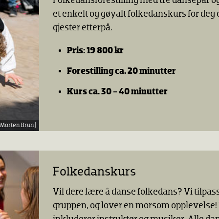
Folkedansforestilling med tre dansepar o
et enkelt og gøyalt folkedanskurs for deg 
gjester etterpå.
Pris:
19 800 kr
Forestilling ca. 20 minutter
Kurs ca. 30 - 40 minutter
Morten Brun |
Folkedanskurs
Vil dere lære å danse folkedans? Vi tilpass
gruppen, og lover en morsom opplevelse!