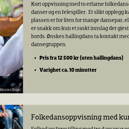
Kort oppvisning med to erfarne folkedan
danser og en felespiller. Et slikt opplegg 
plassen er for liten for mange dansepar, el
er snakk om kun et raskt innslag der gjeste
bords. Ønskes hallingdans ta kontakt me
dansegruppen.
Pris fra 12 500
kr
(uten hallingdans)
Varighet ca. 10 minutter
Morten Brun |
Folkedansoppvisning med ku