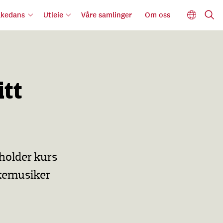
lkedans
Utleie
Våre samlinger
Om oss
itt
holder kurs
olkemusiker