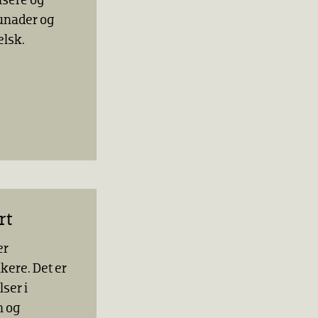
nsere og
unader og
elsk.
rt
er
kere. Det er
ser i
n og