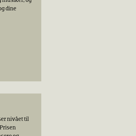
g musiker, og
og dine
er nivået til
 Prisen