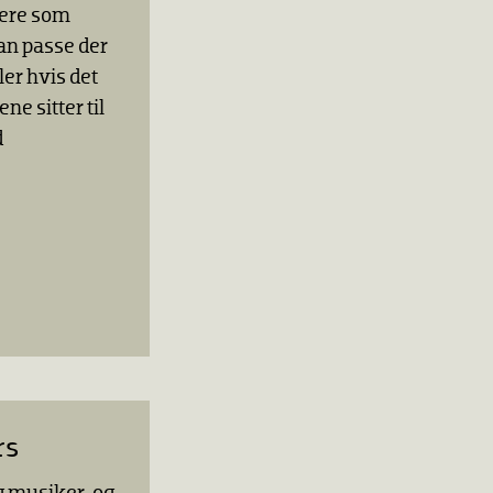
sere som
kan passe der
ler hvis det
ne sitter til
d
rs