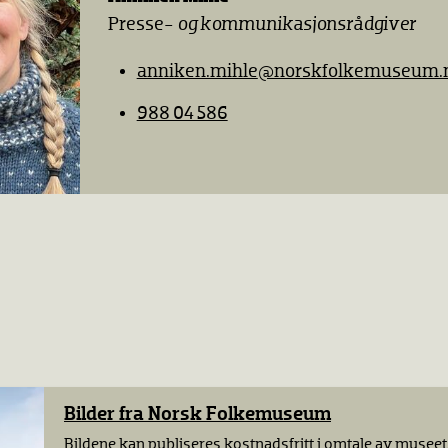
Presse-
og kommunikasjonsrådgiver
anniken.mihle
@norskfolkemuseum.
988 04 586
Bilder fra Norsk Folkemuseum
Bildene kan publiseres kostnadsfritt i omtale av museet.