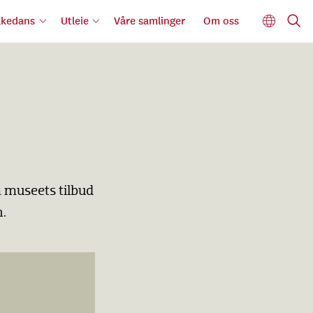
lkedans
Utleie
Våre samlinger
Om oss
 museets tilbud
n.