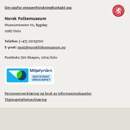
Om oss
For pressen
Forskning
Kontakt oss
Norsk Folkemuseum
Museumsveien 10, Bygdøy
0287 Oslo
Telefon:
(+47) 22123700
E-post:
post@norskfolkemuseum.no
Postboks 720 Skøyen, 0214 Oslo
Personvernerklæring og bruk av informasjonskapsler
Tilgjengelighetserklæring
Facebook
Instagram
Youtube
flickr
LinkedIn