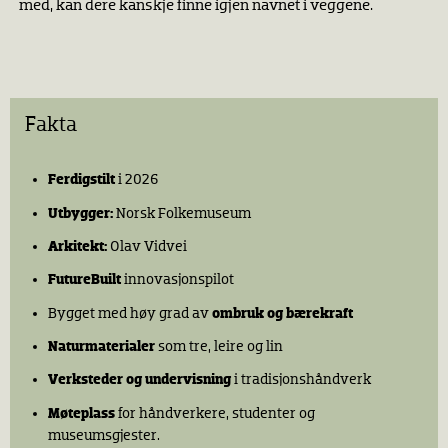
med, kan dere kanskje finne igjen navnet i veggene.
Norsk Folkemuseum
Abrakadabra Studio
Fakta
Ferdigstilt
i 2026
Utbygger:
Norsk Folkemuseum
Arkitekt:
Olav Vidvei
FutureBuilt
innovasjonspilot
Bygget med høy grad av
ombruk og bærekraft
Naturmaterialer
som tre, leire og lin
Verksteder og undervisning
i tradisjonshåndverk
Møteplass
for håndverkere, studenter og
museumsgjester.