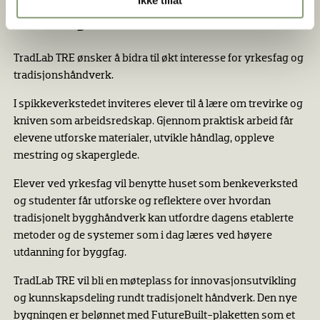
Ikke tillat
En læringsarena som utfordrer
TradLab TRE ønsker å bidra til økt interesse for yrkesfag og
tradisjonshåndverk.
I spikkeverkstedet inviteres elever til å lære om trevirke og
kniven som arbeidsredskap. Gjennom praktisk arbeid får
elevene utforske materialer, utvikle håndlag, oppleve
mestring og skaperglede.
Elever ved yrkesfag vil benytte huset som benkeverksted
og studenter får utforske og reflektere over hvordan
tradisjonelt bygghåndverk kan utfordre dagens etablerte
metoder og de systemer som i dag læres ved høyere
utdanning for byggfag.
TradLab TRE vil bli en møteplass for innovasjonsutvikling
og kunnskapsdeling rundt tradisjonelt håndverk. Den nye
bygningen er belønnet med FutureBuilt-plaketten som et