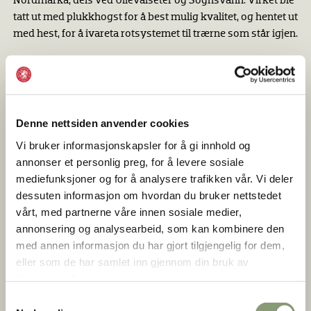
Nordmarka, dels ved Ullevålseter og Sognsvann. Virket ble
tatt ut med plukkhogst for å best mulig kvalitet, og hentet ut
med hest, for å ivareta rotsystemet til trærne som står igjen.
Prosjektet er unikt da det i hovedsak er bygget med
tradisjonelle byggemetoder, og med minst mulig bruk av
plast, og stort fokus på bærekraftige løsninger og
sirkulæritet. Det er benyttet enkle løsninger i høy kvalitet,
Denne nettsiden anvender cookies
med en forventet levetid på minst 200 år grunnet mulighet
Vi bruker informasjonskapsler for å gi innhold og
for å reparere på alt som har blitt bygget.
annonser et personlig preg, for å levere sosiale
mediefunksjoner og for å analysere trafikken vår. Vi deler
dessuten informasjon om hvordan du bruker nettstedet
vårt, med partnerne våre innen sosiale medier,
annonsering og analysearbeid, som kan kombinere den
med annen informasjon du har gjort tilgjengelig for dem,
eller som de har samlet inn gjennom din bruk av
tjenestene deres.
Samtykkevalg