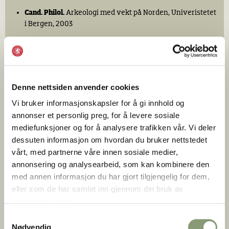
Cand. Philol.
Arkeologi med vekt på Norden, Univeristetet
i Bergen, 2003
Faglige kompetanseområder
Oslo havn
Denne nettsiden anvender cookies
Middelalder
Vi bruker informasjonskapsler for å gi innhold og
Etterreformatorisk arkeologi
annonser et personlig preg, for å levere sosiale
Havn
mediefunksjoner og for å analysere trafikken vår. Vi deler
dessuten informasjon om hvordan du bruker nettstedet
Skipsfunn
vårt, med partnerne våre innen sosiale medier,
Keramikk
annonsering og analysearbeid, som kan kombinere den
med annen informasjon du har gjort tilgjengelig for dem,
Kleberkar
eller som de har samlet inn gjennom din bruk av
tjenestene deres.
Ansvarsområde
Samtykkevalg
Nestleder arkeologisk seksjon
Nødvendig