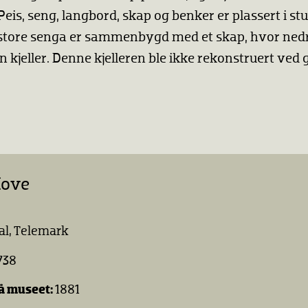
 Peis, seng, langbord, skap og benker er plassert i s
n store senga er sammenbygd med et skap, hvor nedr
n kjeller. Denne kjelleren ble ikke rekonstruert ved
Hove
al, Telemark
738
å museet:
1881