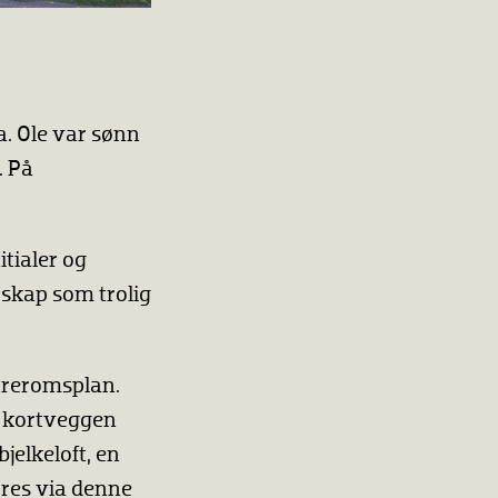
a. Ole var sønn
. På
tialer og
t skap som trolig
 treromsplan.
å kortveggen
jelkeloft, en
øres via denne