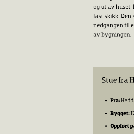
og ut av huset.
fast skikk. De
nedgangen til e
av bygningen.
Stue fra 
Fra:
Hedd
Bygget:
1
Oppført p