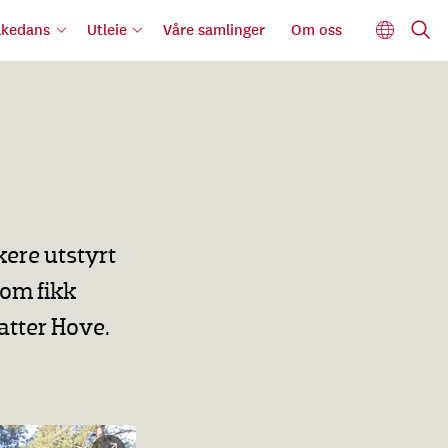
lkedans
Utleie
Våre samlinger
Om oss
kere utstyrt
som fikk
atter Hove.