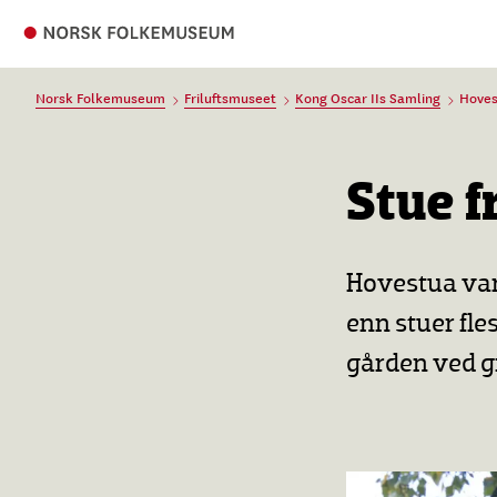
Norsk Folkemuseum
Friluftsmuseet
Kong Oscar IIs Samling
Hoves
Stue f
Hovestua var 
enn stuer fle
gården ved g