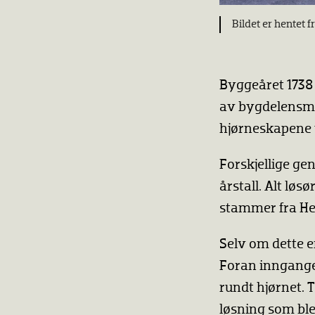
Bildet er hentet f
Byggeåret 1738 
av bygdelensma
hjørneskapene 
Forskjellige ge
årstall. Alt løs
stammer fra Hed
Selv om dette e
Foran inngangen
rundt hjørnet. 
løsning som bl