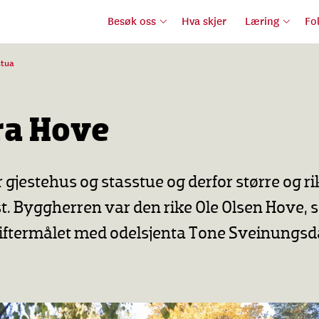
Besøk oss
Hva skjer
Læring
Fo
tua
ra Hove
gjestehus og stasstue og derfor større og ri
st. Byggherren var den rike Ole Olsen Hove, 
iftermålet med odelsjenta Tone Sveinungsd