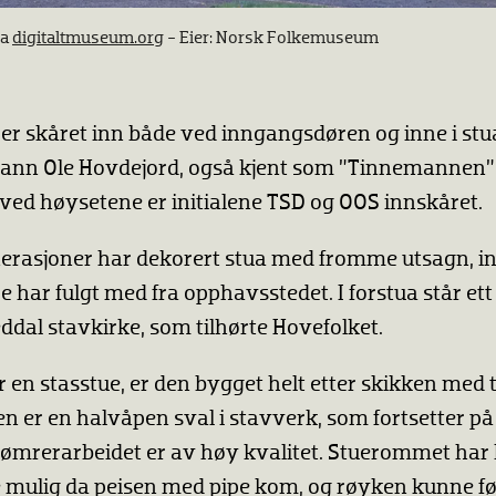
ra
digitaltmuseum.org
- Eier: Norsk Folkemuseum
er skåret inn både ved inngangsdøren og inne i stu
nn Ole Hovdejord, også kjent som ”Tinnemannen”
ved høysetene er initialene TSD og OOS innskåret.
nerasjoner har dekorert stua med fromme utsagn, ini
øre har fulgt med fra opphavsstedet. I forstua står et
dal stavkirke, som tilhørte Hovefolket.
r en stasstue, er den bygget helt etter skikken med
 er en halvåpen sval i stavverk, som fortsetter p
Tømrerarbeidet er av høy kvalitet. Stuerommet har b
e mulig da peisen med pipe kom, og røyken kunne f