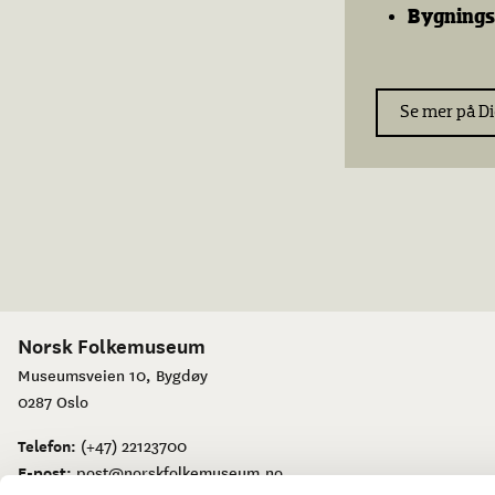
Bygning
Se mer på D
Norsk Folkemuseum
Museumsveien 10, Bygdøy
0287 Oslo
Telefon:
(+47) 22123700
E-post:
post@norskfolkemuseum.no