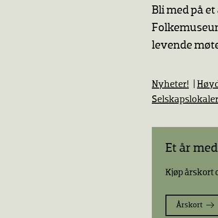
Bli med på et 
Folkemuseum
levende møte
Nyheter!
|
Høy
Selskapslokale
Et år med
Kjøp årskort
Årskort