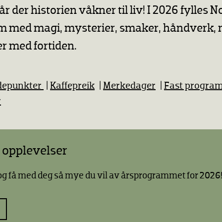
år der historien våkner til liv! I 2026 fylles 
 med magi, mysterier, smaker, håndverk, 
r med fortiden.
depunkter
|
Kaffepreik
|
Merkedager
|
Fast progra
r
 opplevelser
 og få med deg så mye du vil av årsprogrammet for 2026