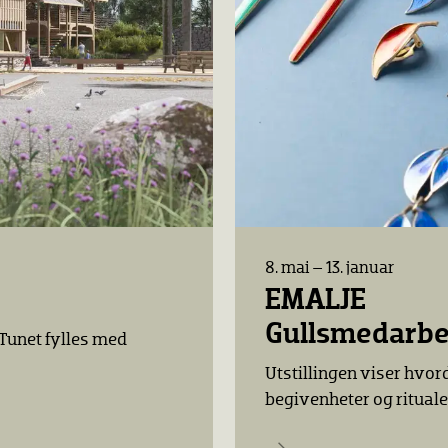
8. mai – 13. januar
EMALJE
Gullsmedarbei
Tunet fylles med
Utstillingen viser hvor
begivenheter og ritualer