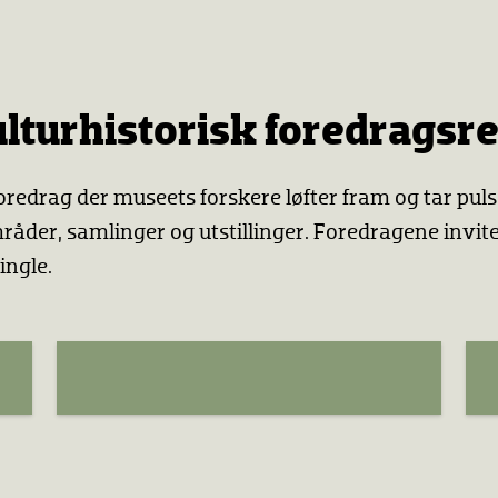
ulturhistorisk foredragsr
oredrag der museets forskere løfter fram og tar pul
r, samlinger og utstillinger. Foredragene invitere
ingle.