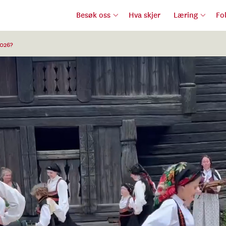
Besøk oss
Hva skjer
Læring
Fo
2026?