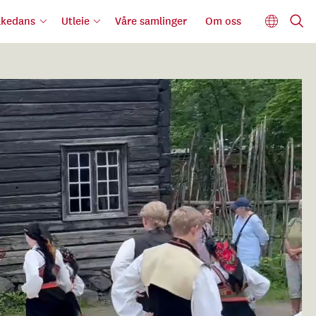
lkedans
Utleie
Våre samlinger
Om oss