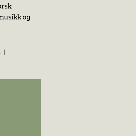
Norsk
musikk og
m
|
!