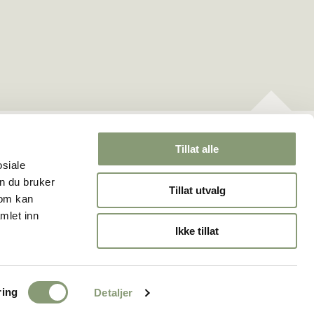
Om oss
For pressen
Forskning
Kontakt oss
Tillat alle
osiale
n du bruker
Tillat utvalg
som kan
mlet inn
Ikke tillat
ring
Detaljer