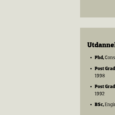
Utdanne
Phd,
Cons
Post Grad
1998
Post Grad
1992
BSc,
Engi