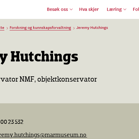
Besøk oss
Hva skjer
Læring
Fo
tte
Forskning og kunnskapsforvaltning
Jeremy Hutchings
y Hutchings
vator NMF, objektkonservator
00 23 532
eremy.hutchings@marmuseum.no