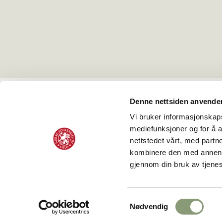
Norsk Folkemuseum
Denne nettsiden anvende
Museumsveien 10, Bygdøy
Vi bruker informasjonskapsl
0287 Oslo
mediefunksjoner og for å a
Telefon:
(+47) 22123700
nettstedet vårt, med part
E-post:
post@norskfolkemuseum.no
kombinere den med annen in
gjennom din bruk av tjene
Postboks 720 Skøyen, 0214 Oslo
Samtykkevalg
Nødvendig