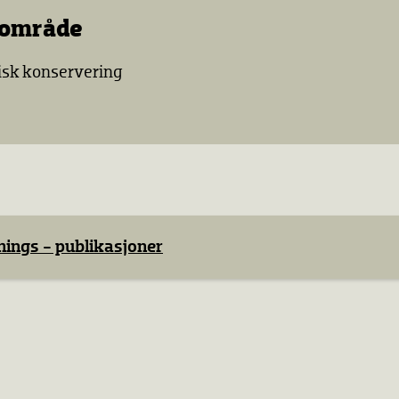
sområde
sk konservering​
ings - publikasjoner