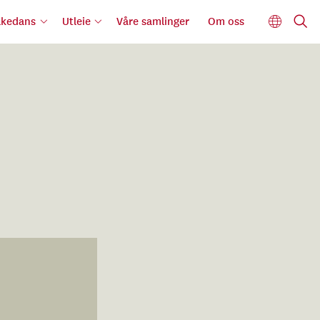
lkedans
Utleie
Våre samlinger
Om oss