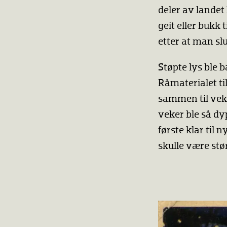
deler av landet
geit eller bukk 
etter at man slu
Støpte lys ble b
Råmaterialet til
sammen til veke
veker ble så dy
første klar til 
skulle være stør