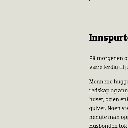
Innspur
På morgenen om 
være ferdig til ju
Mennene hugget 
redskap og anne
huset, og en en
gulvet. Noen s
hengte man opp 
Husbonden tok 