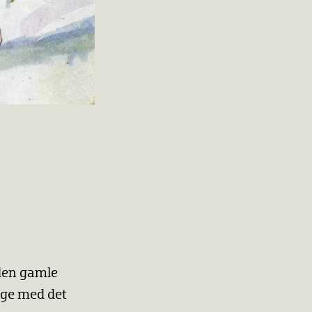
 den gamle
dige med det