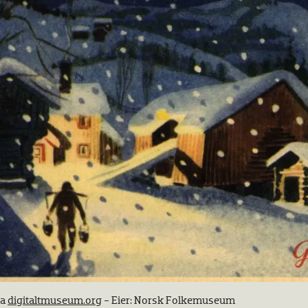
ra
digitaltmuseum.org
- Eier: Norsk Folkemuseum