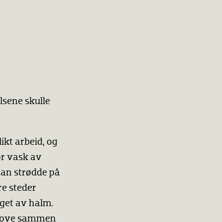
lsene skulle
ikt arbeid, og
or vask av
man strødde på
e steder
aget av halm.
e sove sammen