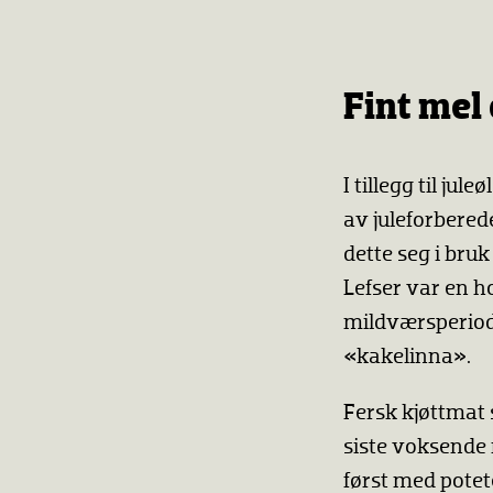
Fint mel 
I tillegg til jul
av juleforberede
dette seg i bruk
Lefser var en ho
mildværsperiode
«kakelinna». ​
Fersk kjøttmat s
siste voksende m
først med potet