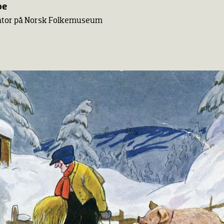
oe
vator på Norsk Folkemuseum