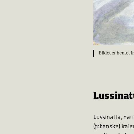
Bildet er hentet f
Lussina
Lussinatta, natt
(julianske) kal