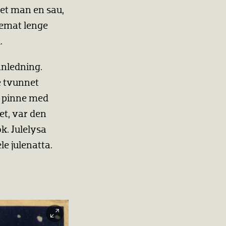
tet man en sau,
ulemat lenge
.
 anledning.
le tvunnet
n pinne med
et, var den
ok. Julelysa
le julenatta.