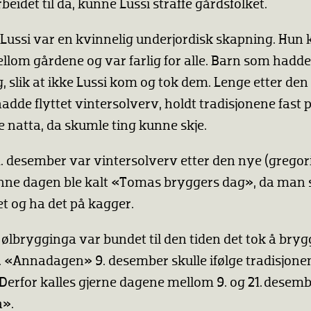
eidet til da, kunne Lussi straffe gårdsfolket.
Lussi var en kvinnelig underjordisk skapning. Hun
ellom gårdene og var farlig for alle. Barn som hadde 
, slik at ikke Lussi kom og tok dem. Lenge etter den
adde flyttet vintersolverv, holdt tradisjonene fast 
 natta, da skumle ting kunne skje.
 desember var vintersolverv etter den nye (gregor
nne dagen ble kalt «Tomas bryggers dag», da man 
t og ha det på kagger.
ølbrygginga var bundet til den tiden det tok å brygg
er. «Annadagen» 9. desember skulle ifølge tradisjon
 Derfor kalles gjerne dagene mellom 9. og 21. desem
a».