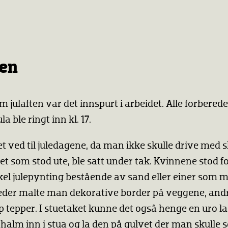
ten
julaften var det innspurt i arbeidet. Alle forberede
la ble ringt inn kl. 17.
ved til juledagene, da man ikke skulle drive med sl
t som stod ute, ble satt under tak. Kvinnene stod f
kel julepynting bestående av sand eller einer som 
teder malte man dekorative border på veggene, andr
tepper. I stuetaket kunne det også henge en uro l
halm inn i stua og la den på gulvet der man skull