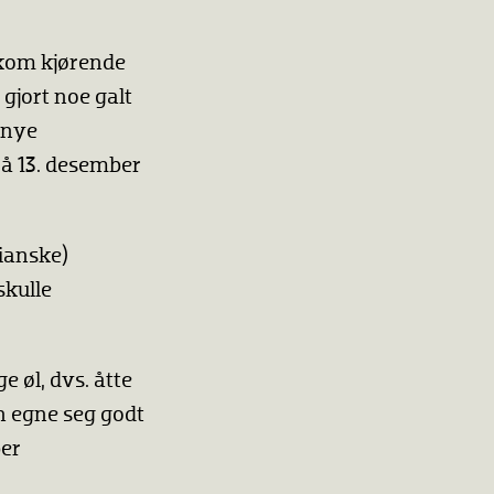
 kom kjørende
gjort noe galt
 nye
på 13. desember
ianske)
skulle
e øl, dvs. åtte
en egne seg godt
ber