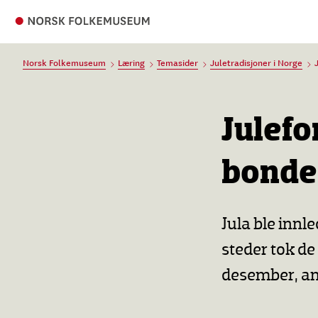
Norsk Folkemuseum
Læring
Temasider
Juletradisjoner i Norge
Julefo
bonde
Jula ble innl
steder tok de
desember, an