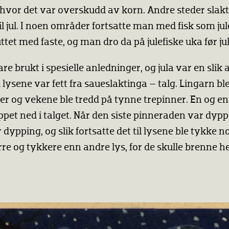
 hvor det var overskudd av korn. Andre steder slak
til jul. I noen områder fortsatte man med fisk som j
ttet med faste, og man dro da på julefiske uka før jul
are brukt i spesielle anledninger, og jula var en slik
 lysene var fett fra saueslaktinga – talg. Lingarn b
r og vekene ble tredd på tynne trepinner. En og e
ppet ned i talget. Når den siste pinneraden var dypp
ny dypping, og slik fortsatte det til lysene ble tykke n
re og tykkere enn andre lys, for de skulle brenne he