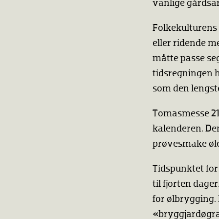
vanlige gårdsarb
Folkekulturens 
eller ridende m
måtte passe seg
tidsregningen h
som den lengste
Tomasmesse 21.
kalenderen. De
prøvesmake øle
Tidspunktet for 
til fjorten dag
for ølbrygging.
«bryggjardøgr