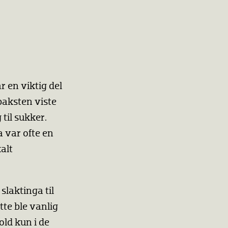
ar en viktig del
 baksten viste
til sukker.
a var ofte en
alt
slaktinga til
tte ble vanlig
old kun i de