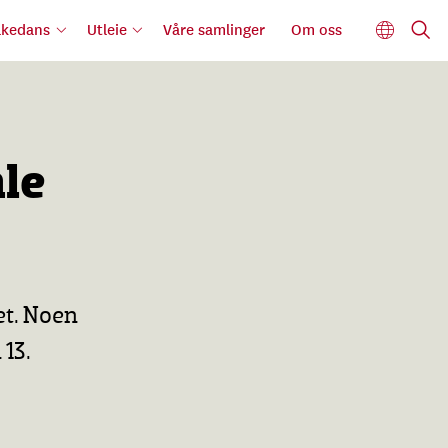
lkedans
Utleie
Våre samlinger
Om oss
mle
et. Noen
 13.