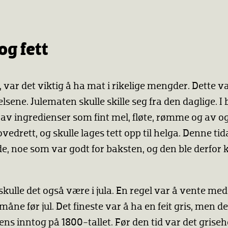
og fett
eøl, var det viktig å ha mat i rikelige mengder. Dette v
lsene. Julematen skulle skille seg fra den daglige. I
 av ingredienser som fint mel, fløte, rømme og av og 
vedrett, og skulle lages tett opp til helga. Denne tid
, noe som var godt for baksten, og den ble derfor k
kulle det også være i jula. En regel var å vente med 
åne før jul. Det fineste var å ha en feit gris, men de
ens inntog på 1800-tallet. Før den tid var det griseh