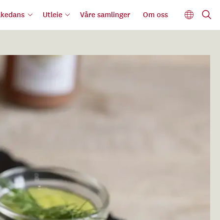
lkedans
Utleie
Våre samlinger
Om oss