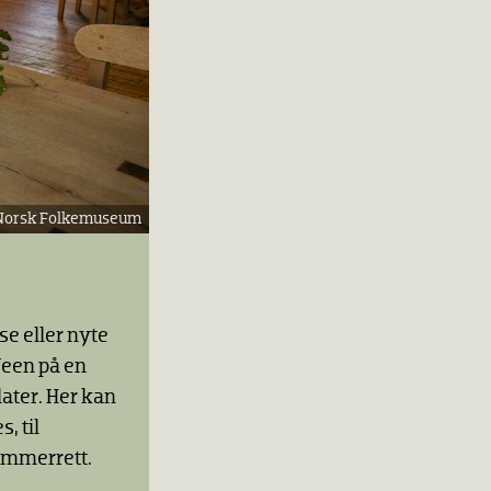
Norsk Folkemuseum
se eller nyte
afeen på en
ater. Her kan
, til
sommerrett.