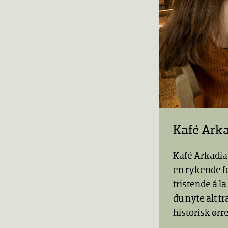
Kafé Ark
Kafé Arkadia 
en rykende fe
fristende á 
du nyte alt f
historisk ørr