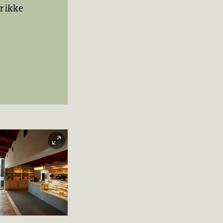
r ikke
é Arkadia
Haakon
riss |
Norsk