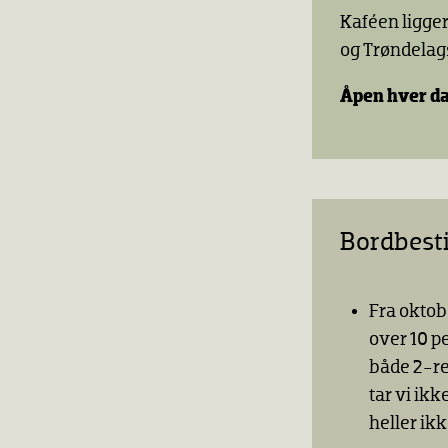
Kaféen ligge
og Trøndelag
Åpen hver da
Bordbesti
Fra oktobe
over 10 p
både 2-ret
tar vi ikk
heller ikk