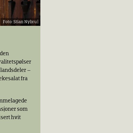
Stian Nybru |
 den
alitetspølser
 landsdeler –
ekesalat fra
hjemmelagede
asjoner som
sert hvit