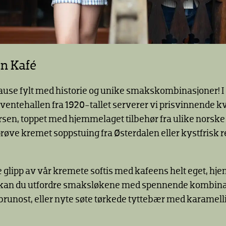
en Kafé
ause fylt med historie og unike smakskombinasjoner! I
entehallen fra 1920-tallet serverer vi prisvinnende kv
rsen, toppet med hjemmelaget tilbehør fra ulike norske
prøve kremet soppstuing fra Østerdalen eller kystfrisk r
ke glipp av vår kremete softis med kafeens helt eget, 
r kan du utfordre smaksløkene med spennende kombin
 brunost, eller nyte søte tørkede tyttebær med karamelli