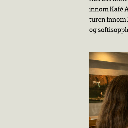
innom Kafé Ar
turen innom P
og softisoppl