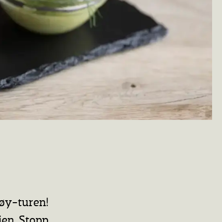
øy-turen!
ien. Stopp