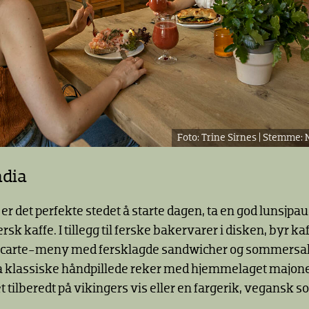
Trine Sirnes |
adia
er det perfekte stedet å starte dagen, ta en god lunsjpau
rsk kaffe. I tillegg til ferske bakervarer i disken, byr k
la carte-meny med fersklagde sandwicher og sommersal
ra klassiske håndpillede reker med hjemmelaget majones
et tilberedt på vikingers vis eller en fargerik, vegansk 