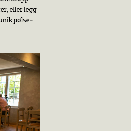
r, eller legg
unik pølse-