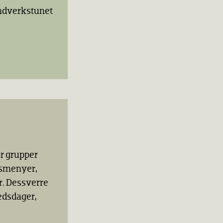
åndverkstunet
or grupper
tsmenyer,
er. Dessverre
kedsdager,