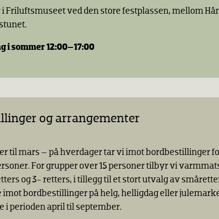
r i Friluftsmuseet ved den store festplassen, mellom H
stunet.
g i sommer 12:00–17:00
llinger og arrangementer
r til mars – på hverdager tar vi imot bordbestillinger f
ersoner. For grupper over 15 personer tilbyr vi varmma
ters og 3- retters, i tillegg til et stort utvalg av smårett
e imot bordbestillinger på helg, helligdag eller julemar
e i perioden april til september.