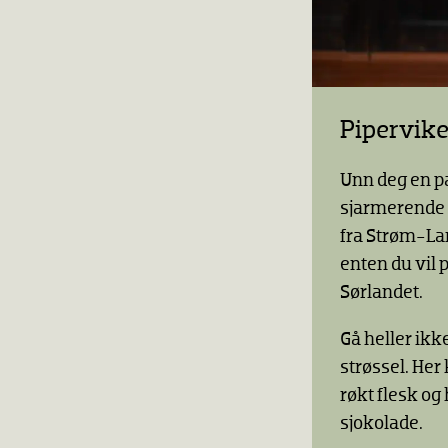
Pipervik
Unn deg en p
sjarmerende v
fra Strøm-La
enten du vil 
Sørlandet.
Gå heller ik
strøssel. He
røkt flesk og
sjokolade.