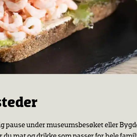
steder
ig pause under museumsbesøket eller Bygd
r du mat og drikke som passer for hele famil