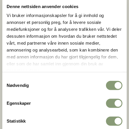
Denne nettsiden anvender cookies
Vi bruker informasjonskapsler for å gi innhold og
annonser et personlig preg, for å levere sosiale
mediefunksjoner og for å analysere trafikken vår. Vi deler
dessuten informasjon om hvordan du bruker nettstedet
vårt, med partnerne våre innen sosiale medier,
annonsering og analysearbeid, som kan kombinere den
Nyhet 2026! Håndverkstunet
med annen informasjon du har gjort tilgjengelig for dem,
eller som de har samlet inn gjennom din bruk av
tjenestene deres.
Samtykkevalg
Nødvendig
Egenskaper
Statistikk