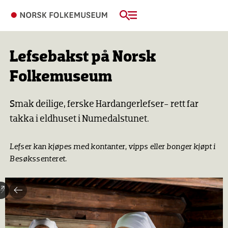
Lefsebakst på Norsk
Folkemuseum
Smak deilige, ferske Hardangerlefser- rett far
takka i eldhuset i Numedalstunet.
Lefser kan kjøpes med kontanter, vipps eller bonger kjøpt i
Besøkssenteret.