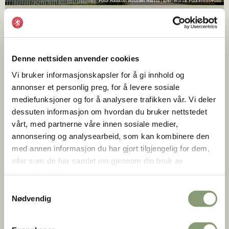
Haakon Michael Harris |
Norsk Folkemuseum
Location til film- og TV-opptak
Norsk Folkemuseum er mye brukt som location til film- og
TV-produksjoner. Museet gir også en fin bakgrunn for
Denne nettsiden anvender cookies
mange typer bilder. Vi tilbyr utleie av interiører,
utendørsmiljøer og andre typer locations til slike opptak.
Vi bruker informasjonskapsler for å gi innhold og
annonser et personlig preg, for å levere sosiale
mediefunksjoner og for å analysere trafikken vår. Vi deler
Foto og filmopptak
dessuten informasjon om hvordan du bruker nettstedet
vårt, med partnerne våre innen sosiale medier,
annonsering og analysearbeid, som kan kombinere den
med annen informasjon du har gjort tilgjengelig for dem,
eller som de har samlet inn gjennom din bruk av
tjenestene deres.
Samtykkevalg
Nødvendig