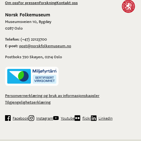
Om oss
For pressen
Forskning
Kontakt oss
Norsk Folkemuseum
Museumsveien 10, Bygdøy
0287 Oslo
Telefon:
(+47) 22123700
E-post:
post@norskfolkemuseum.no
Postboks 720 Skøyen, 0214 Oslo
Personvernerklæring og bruk av informasjonskapsler
Tilgjengelighetserklæring
Facebook
Instagram
Youtube
flickr
LinkedIn