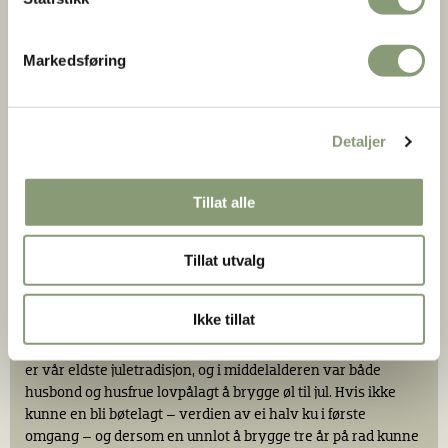
Markedsføring
8. desember: Marimesse – kvinnelig
ømhet, klesvask og øl
Marimesse er en merkedag til minne om jomfru Marias
Detaljer
fødsel. Denne dagen var kvinnene ekstra ømme og kjærlige,
og det var derfor en gunstig dag for frieri og giftermål. Det
Tillat alle
var likevel ikke en dag for bare romantikk og kos. I Setesdal
skulle alle klær vaskes denne dagen, slik at de var rene og
hvite til jul. I tillegg skulle det spinnes garntråd ettersom
Tillat utvalg
fiskegarn og nøter skulle bøtes og bindes med tanke på
neste års fiske.
Ikke tillat
Viktigst var imidlertid at dette var dagen da man mange
steder i landet skulle begynne å brygge juleølet. Godt øl til jul
er vår eldste juletradisjon, og i middelalderen var både
husbond og husfrue lovpålagt å brygge øl til jul. Hvis ikke
kunne en bli bøtelagt – verdien av ei halv ku i første
omgang – og dersom en unnlot å brygge tre år på rad kunne