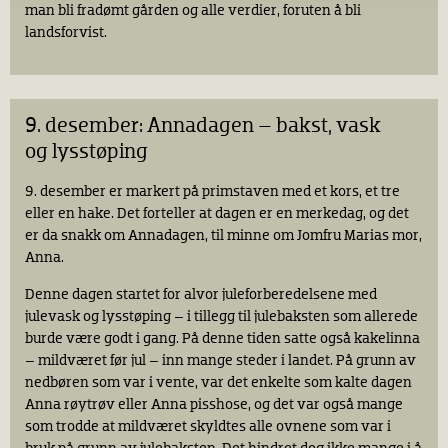
man bli fradømt gården og alle verdier, foruten å bli
landsforvist.
9. desember: Annadagen – bakst, vask
og lysstøping
9. desember er markert på primstaven med et kors, et tre
eller en hake. Det forteller at dagen er en merkedag, og det
er da snakk om Annadagen, til minne om Jomfru Marias mor,
Anna.
Denne dagen startet for alvor juleforberedelsene med
julevask og lysstøping – i tillegg til julebaksten som allerede
burde være godt i gang. På denne tiden satte også kakelinna
– mildværet før jul – inn mange steder i landet. På grunn av
nedbøren som var i vente, var det enkelte som kalte dagen
Anna røytrøv eller Anna pisshose, og det var også mange
som trodde at mildværet skyldtes alle ovnene som var i