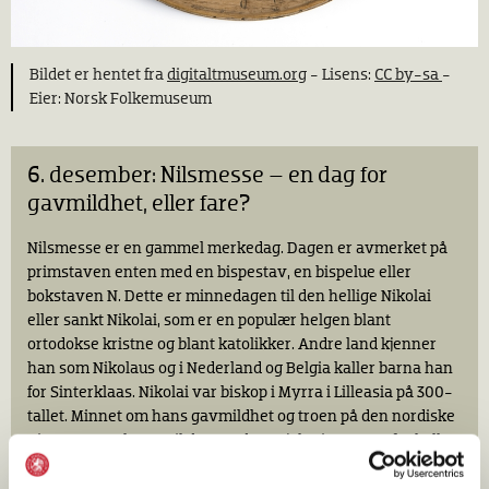
Bildet er hentet fra
digitaltmuseum.org
- Lisens:
CC by-sa
-
Eier: Norsk Folkemuseum
6. desember: Nilsmesse – en dag for
gavmildhet, eller fare?
Nilsmesse er en gammel merkedag. Dagen er avmerket på
primstaven enten med en bispestav, en bispelue eller
bokstaven N. Dette er minnedagen til den hellige Nikolai
eller sankt Nikolai, som er en populær helgen blant
ortodokse kristne og blant katolikker. Andre land kjenner
han som Nikolaus og i Nederland og Belgia kaller barna han
for Sinterklaas. Nikolai var biskop i Myrra i Lilleasia på 300-
tallet. Minnet om hans gavmildhet og troen på den nordiske
nissen er opphavet til den moderne julenissen. Derfor kaller
mange engelsktalende land julenissen for Santa (sankt dvs.
hellig) eller Santa Claus (forkortelse av Nikolaus).