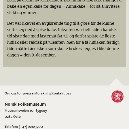
bruk på grunn av julebaksten. Det hindret dog ikke mange i å
bake en egen kake for dagen – Annakake – for så å invitere
slekt og venner.
Det var likevel en avgjørende ting til å gjøre før de kunne
sette seg ned å spise kake. Juleaften var helt siden katolsk
tid siste dag med fastemat før jul, og derfor spiste de fleste
lutfisk eller rakfisk på juleaften. Men for å få lutfisken ferdig i
tide, måtte tørrfisken som skulle brukes, legges i bløt denne
dagen – den 9. desember.
Om oss
For pressen
Forskning
Kontakt oss
Norsk Folkemuseum
Museumsveien 10, Bygdøy
0287 Oslo
Telefon:
(+47) 22123700