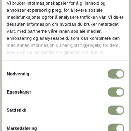
Vi bruker informasjonskapsler for å gi innhold og
Cand mag,
Universitetet i Oslo, 1997
annonser et personlig preg, for å levere sosiale
mediefunksjoner og for å analysere trafikken vår. Vi deler
Grunnfag,
Etnologi, Universitetet i Oslo, 1997
dessuten informasjon om hvordan du bruker nettstedet
Mellomfag,
Arkeologi, NTNU, 1996
vårt, med partnerne våre innen sosiale medier,
annonsering og analysearbeid, som kan kombinere den
Grunnfag,
Historie, NTNU, 1992
med annen informasjon du har gjort tilgjengelig for dem,
eller som de har samlet inn gjennom din bruk av
Faglige kompetanseområder
tjenestene deres.
Undervannsarkeologi
Samtykkevalg
Nødvendig
Forvaltning av kulturminner under vann
Egenskaper
Ansvarsområde
Fylkesansvarlig for Innlandet fylke samt delansvar for
Statistikk
Vestfold og Telemark fylke.​
Markedsføring