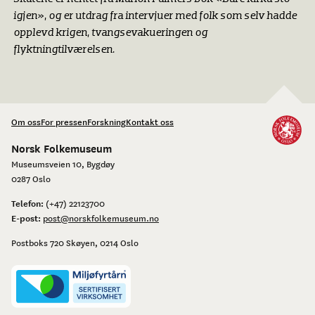
igjen», og er utdrag fra intervjuer med folk som selv hadde
opplevd krigen, tvangsevakueringen og
flyktningtilværelsen.
Om oss
For pressen
Forskning
Kontakt oss
Norsk Folkemuseum
Museumsveien 10, Bygdøy
0287 Oslo
Telefon:
(+47) 22123700
E-post:
post@norskfolkemuseum.no
Postboks 720 Skøyen, 0214 Oslo