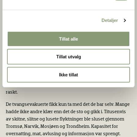
overvintret i totalt nedbrente eller ødelagte områder fra
oktober 1944 til mai 1945. Ikke alle overlevde. I Vest-
Detaljer
Finnmark søkte tyske patruljer etter folk hele vinteren.
Mange ble tatt. Flere ble sendt til fangeleirer, som den
beryktede Krøkebærsletta i Tromsø.
Tillat alle
På kort varsel ble over 50 000 mennesker tvunget ombord i
små fiskeskøyter, fraktet bort på åpne lasteplan eller tyske
Tillat utvalg
skip. I Porsanger ble 3300 finnmarkinger stuet ombord i
«Karl Arp» og «Adolf Binder». De ble kalt dødsskip.
Ikke tillat
Lasterommene var mørke og skremmende. Under elendige
forhold spredte smittsomme og dødelige sykdommer seg
raskt.
De tvangsevakuerte fikk kun ta med det de bar selv. Mange
hadde ikke andre klær enn det de sto og gikk i. Titusenvis
av skitne, slitne og lusete flyktninger ble sluset gjennom
Tromsø, Narvik, Mosjøen og Trondheim. Kapasitet for
overnatting, mat, avlusing og informasjon var sprengt.