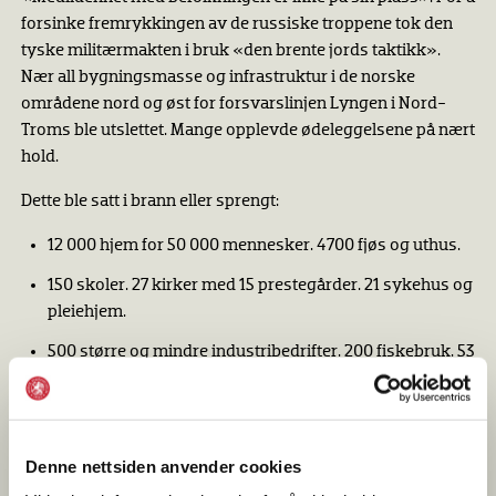
forsinke fremrykkingen av de russiske troppene tok den
tyske militærmakten i bruk «den brente jords taktikk».
Nær all bygningsmasse og infrastruktur i de norske
områdene nord og øst for forsvarslinjen Lyngen i Nord-
Troms ble utslettet. Mange opplevde ødeleggelsene på nært
hold.
Dette ble satt i brann eller sprengt:
12 000 hjem for 50 000 mennesker. 4700 fjøs og uthus.
150 skoler. 27 kirker med 15 prestegårder. 21 sykehus og
pleiehjem.
500 større og mindre industribedrifter. 200 fiskebruk. 53
hoteller og gjestgiverier. 350 broer.
180 fyrstasjoner. 22 000 telegrafstolper. 430 000 meter
luftledning og kabel.
Denne nettsiden anvender cookies
1066 elektriske motorer. 118 elektrisitetsverk. 12