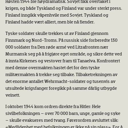
Høsten 1944 ble høydramatisk. Sovjet fikk overtaket i
krigen, og både Tyskland og Finland var under sterkt press.
Finland inngikk våpenhvile med Sovjet. Tyskland og
Finland hadde vært alliert, men ble nå fiender.
Tyske soldater skulle trekkes ut av Finland gjennom
Finnmark og Nord-Troms. På russisk side forberedte 130
000 soldater fra Den røde armé ved Litzafronten nær
Murmansk seg på å frigjøre eget område, og sikre dette ved
å innta Kirkenes og vestover fram til Tanaelva. Konfrontert
med denne overmakten hastet det for den tyske
militærmakten å trekke seg tilbake. Tilbaketrekningen av
det enorme antallet Wehrmacht-soldater og tusenvis av
utsultede krigsfanger foregikk på samme dårlig utbygde
veinett.
I oktober 1944 kom ordren direkte fra Hitler: Hele
sivilbefolkningen – over 70 000 barn, unge, gamle og syke
– skulle evakueres med tvang. Førerordren avsluttet slik:
«Medlidenhet med befolkningen er ikke på sin plass». For å