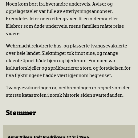
Noen kom bort fra hverandre underveis. Aviser og
oppslagstavler var fulle av etterlysningsannonser.
Fremdeles leter noen etter graven til en oldemor eller
lillebror som døde underveis, mens familien måtte reise
videre.
Wehrmacht rekvirerte hus, og plasserte tvangsevakuerte
over hele landet. Slektninger tok imot sine, og mange
ukjente åpnet både hjem og hjerterom. For noen var
kulturforskjeller og språkbarrierer store, og forståelsen for
hva flyktningene hadde vært igjennom begrenset.
Tvangsevakueringen og nedbrenningen er regnet som den
største katastrofen i norsk historie siden svartedauden.
Stemmer
Anny Nilsen, født Fredriksen, 17 år i 1944: