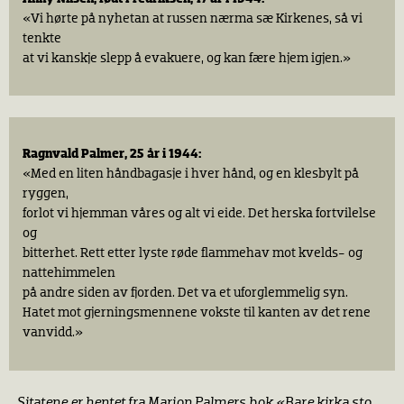
«Vi hørte på nyhetan at russen nærma sæ Kirkenes, så vi
tenkte
at vi kanskje slepp å evakuere, og kan fære hjem igjen.»
Ragnvald Palmer, 25 år i 1944:
«Med en liten håndbagasje i hver hånd, og en klesbylt på
ryggen,
forlot vi hjemman våres og alt vi eide. Det herska fortvilelse
og
bitterhet. Rett etter lyste røde flammehav mot kvelds- og
nattehimmelen
på andre siden av fjorden. Det va et uforglemmelig syn.
Hatet mot gjerningsmennene vokste til kanten av det rene
vanvidd.»
Sitatene er hentet fra Marion Palmers bok «Bare kirka sto