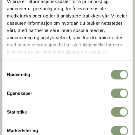
Vi bruker informasjonskapsler for å gi innhold og
telefonstasjoner. 11 telegrafstasjoner.
annonser et personlig preg, for å levere sosiale
350 motorbåter. Flere tusen robåter og små og store
mediefunksjoner og for å analysere trafikken vår. Vi deler
kaianlegg.
dessuten informasjon om hvordan du bruker nettstedet
vårt, med partnerne våre innen sosiale medier,
annonsering og analysearbeid, som kan kombinere den
Alle husdyr skulle slaktes. Finnmark var nå minelagt med
med annen informasjon du har gjort tilgjengelig for dem,
nær 100 000 miner på hav og land.
eller som de har samlet inn gjennom din bruk av
tjenestene deres.
Flyktninger i eget land
Samtykkevalg
Nødvendig
Eksilregjeringen oppfordret folk til ikke å evakuere. Mange
trodde derfor at forsyninger og hjelp kom raskt. Andre
Egenskaper
håpet at russerne snart ville frigjøre hele Finnmark. En del
av befolkningen befant seg i det frigjorte, men krigsherjete
Øst-Finnmark.
Statistikk
Folk i alle aldre rømte og gjemte seg i huler og gammer,
eller skjulte seg under båter dekket med torv og jord. 23
Markedsføring
000 mennesker – en tredjedel av Finnmarks befolkning –