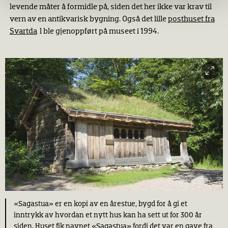
levende måter å formidle på, siden det her ikke var krav til
vern av en antikvarisk bygning. Også det lille
posthuset fra
Svartda
l ble gjenoppført på museet i 1994.
«Sagastua» er en kopi av en årestue, bygd for å gi et
inntrykk av hvordan et nytt hus kan ha sett ut for 300 år
siden. Huset fik navnet «Sagastua» fordi det var en gave fra