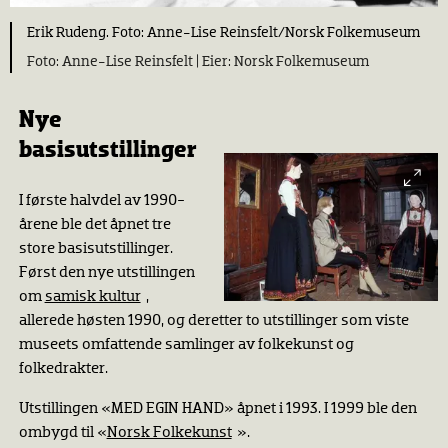
Erik Rudeng. Foto: Anne-Lise Reinsfelt/Norsk Folkemuseum
Anne-Lise Reinsfelt |
Norsk Folkemuseum
Nye
basisutstillinger
I første halvdel av 1990-
årene ble det åpnet tre
store basisutstillinger.
Først den nye utstillingen
om
samisk kultur
,
allerede høsten 1990, og deretter to utstillinger som viste
museets omfattende samlinger av folkekunst og
folkedrakter.
Utstillingen «MED EGIN HAND» åpnet i 1993. I 1999 ble den
ombygd til «
Norsk Folkekunst
».