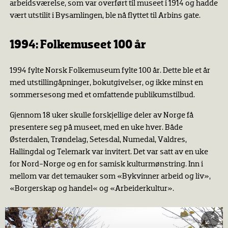
arbeidsværelse, som var overført til museet i 1914 og hadde
1993: Fritidsbilder
vært utstilit i Bysamlingen, ble nå ﬂyttet til Arbins gate.
1993: På vandring
1994: Drømmen om Arkadia
1994: Folkemuseet 100 år
1994: Elle Melle Deg Fortelle
1994 fylte Norsk Folkemuseum fylte 100 år. Dette ble et år
1995: Vi besto hverdagsprøven
med utstillingåpninger, bokutgivelser, og ikke minst en
1995: Så tar jeg deg til brud
sommersesong med et omfattende publikumstilbud.
1996: Grand Prix på museum
Gjennom 18 uker skulle forskjellige deler av Norge få
1996: Nansen
presentere seg på museet, med en uke hver. Både
Østerdalen, Trøndelag, Setesdal, Numedal, Valdres,
Hallingdal og Telemark var invitert. Det var satt av en uke
for Nord-Norge og en for samisk kulturmønstring. Inn i
mellom var det temauker som «Bykvinner arbeid og liv»,
«Borgerskap og handel« og «Arbeiderkultur».