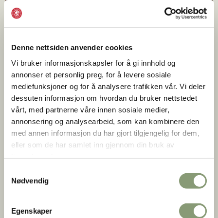
Denne nettsiden anvender cookies
Vi bruker informasjonskapsler for å gi innhold og
annonser et personlig preg, for å levere sosiale
mediefunksjoner og for å analysere trafikken vår. Vi deler
dessuten informasjon om hvordan du bruker nettstedet
vårt, med partnerne våre innen sosiale medier,
annonsering og analysearbeid, som kan kombinere den
Besøkssenteret ble oppført til 100-års jubileet i 1994.
med annen informasjon du har gjort tilgjengelig for dem,
Bygningen er tegnet av Archus Arkitektkontor. I bakre del
eller som de har samlet inn gjennom din bruk av
ligger stortingssalene fra 1814, som opprinnelig var aula og
tjenestene deres.
bibliotek i Katedralskolen i Dronningens gate 15.
Samtykkevalg
Haakon Harriss |
Norsk Folkemuseum
Nødvendig
Egenskaper