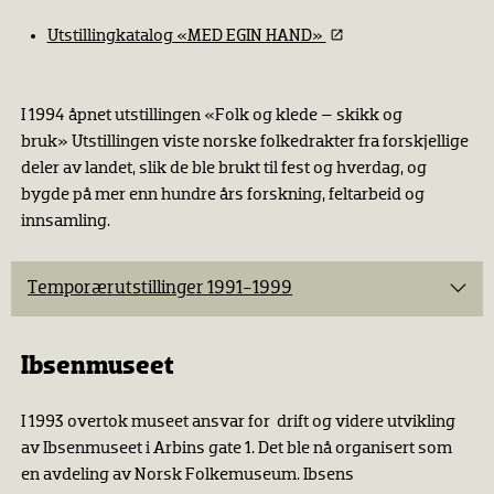
Utstillingkatalog «MED EGIN HAND»
I 1994 åpnet utstillingen «Folk og klede – skikk og
bruk» Utstillingen viste norske folkedrakter fra forskjellige
deler av landet, slik de ble brukt til fest og hverdag, og
bygde på mer enn hundre års forskning, feltarbeid og
innsamling.
Temporærutstillinger 1991-1999
1991: Frith fram på Folkemuseet
Ibsenmuseet
1991: Lad og krone
1992: Skrift i broderi
I 1993 overtok museet ansvar for drift og videre utvikling
1992: Fra langeleik til platespiller
av Ibsenmuseet i Arbins gate 1. Det ble nå organisert som
en avdeling av Norsk Folkemuseum. Ibsens
1992: Savio