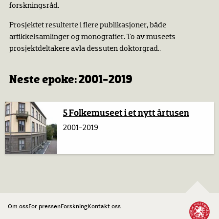
forskningsråd.
Prosjektet resulterte i flere publikasjoner, både
artikkelsamlinger og monografier. To av museets
prosjektdeltakere avla dessuten doktorgrad..
Neste epoke: 2001-2019
5 Folkemuseet i et nytt årtusen
2001-2019
Om oss
For pressen
Forskning
Kontakt oss