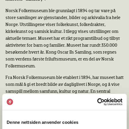
Norsk Folkemuseum ble grunnlagt i 1894 og tar vare på
store samlinger av gjenstander, bilder og arkivalia fra hele
Norge. Utstillingene viser folkekunst, folkedrakter,
kirkekunst og samisk kultur. I tilegg vises utstillinger om
aktuelle temaer. Museet har et rikt programtilbud og tilbyr
aktiviteter for barn og familier. Museet har rundt 350.000
besøkende hvert år. Kong Oscar IIs Samling, som regnes
som verdens første friluftsmuseum, er en del av Norsk
Folkemuseum.
Fra Norsk Folkemuseum ble etablert i 1894, har museet hatt
som mål å gi et bredt bilde av dagliglivet i Norge, og å vise
samspill mellom samfunn, kultur og natur. En sentral
oppgave for museet er å belyse spørsmål knyttet til hva det
vil si å være norsk og til hva som konstituerer det norske i
takt med endringer i samfunnet. Ikke minst er dette blitt
aktualisert gjennom de siste tiårenes endringer i
Denne nettsiden anvender cookies
befolkningssammensetning.