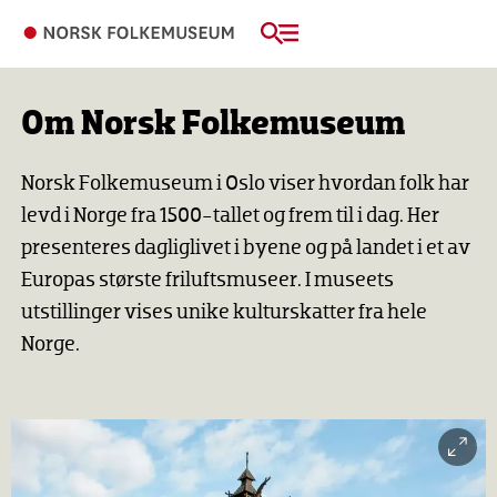
Om Norsk Folkemuseum
Norsk Folkemuseum i Oslo viser hvordan folk har
levd i Norge fra 1500-tallet og frem til i dag. Her
presenteres dagliglivet i byene og på landet i et av
Europas største friluftsmuseer. I museets
utstillinger vises unike kulturskatter fra hele
Norge.