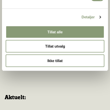
Detaljer
Museets historie
Tillat alle
Norsk Folkemuseums historie
Tillat utvalg
Norsk Folkemuseum ble stiftet 19.
desember 1894 på initiativ av Hans Aall
(1869-1946)
Ikke tillat
Aktuelt: