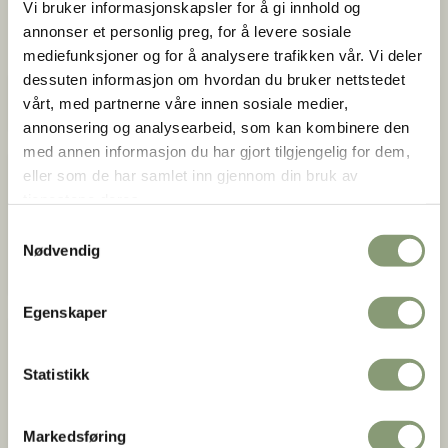
Vi bruker informasjonskapsler for å gi innhold og
Museet inngår i stiftelsen Norsk Folkemuseum.
annonser et personlig preg, for å levere sosiale
mediefunksjoner og for å analysere trafikken vår. Vi deler
dessuten informasjon om hvordan du bruker nettstedet
Strategi 2022-2026 Norsk Folkemuseum
vårt, med partnerne våre innen sosiale medier,
annonsering og analysearbeid, som kan kombinere den
med annen informasjon du har gjort tilgjengelig for dem,
eller som de har samlet inn gjennom din bruk av
Bærekraft
tjenestene deres.
Norsk Folkemuseum har som mål å bidra til en grønnere
Samtykkevalg
hverdag, og være et ledende museum innen bærekraft i
Nødvendig
Norden.
Egenskaper
Stiftelsen Norsk Folkemuseum
Statistikk
Stiftelsen Norsk Folkemuseum består av Bogstad Gård,
Bygdø Kongsgård, Eidsvoll 1814, Ibsen Museum & Teater,
Norsk Folkemuseum og Norsk Maritimt Museum.
Markedsføring