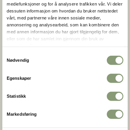
mediefunksjoner og for å analysere trafikken vår. Vi deler
dessuten informasjon om hvordan du bruker nettstedet
vårt, med partnerne våre innen sosiale medier,
8.-10. trinn
annonsering og analysearbeid, som kan kombinere den
med annen informasjon du har gjort tilgjengelig for dem,
eller som de har samlet inn gjennom din bruk av
tjenestene deres.
Samtykkevalg
Nødvendig
Egenskaper
Statistikk
Markedsføring