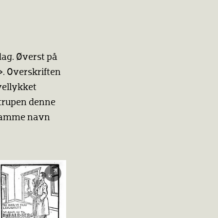
dag. Øverst på
». Overskriften
vellykket
strupen denne
 samme navn