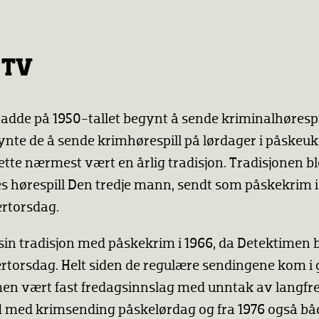
 TV
adde på 1950-tallet begynt å sende kriminalhørespil
ynte de å sende krimhørespill på lørdager i påskeuk
tte nærmest vært en årlig tradisjon. Tradisjonen b
hørespill Den tredje mann, sendt som påskekrim i 
ærtorsdag.
sin tradisjon med påskekrim i 1966, da Detektimen 
rtorsdag. Helt siden de regulære sendingene kom i 
en vært fast fredagsinnslag med unntak av langfre
71 med krimsending påskelørdag og fra 1976 også bå