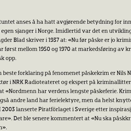
untet anses å ha hatt avgjørende betydning for in
gen sjanger i Norge. Imidlertid var det en utvikli
gder Blad skriver i 1937 at: «Nu før påske er jo kr
ar først mellom 1950 og 1970 at markedsføring av 
sk opp.
 beste forklaring på fenomenet påskekrim er Nils 
uktør i NRK Radioteateret og ekspert på kriminallitte
 at «Nordmenn har verdens lengste påskeferie. Krim
gså andre land har ferielektyre, men da helst knytte
 2003 lanserte Piratförlaget i Sverige etter inspiras
are». Det ble senere kommentert at «Nu ska påskkri
n».