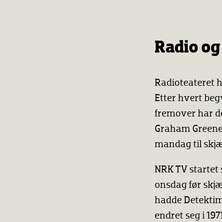
Radio og
Radioteateret h
Etter hvert beg
fremover har de
Graham Greenes 
mandag til skj
NRK TV startet 
onsdag før skjæ
hadde Detektim
endret seg i 19