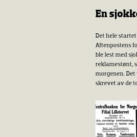
En sjok
Det hele starte
Aftenpostens fo
ble lest med sj
reklamestønt, s
morgenen. Det 
skrevet av de t