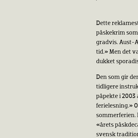
Dette reklamest
påskekrim som e
gradvis. Aust-A
tid.» Men det v
dukket sporadi
Den som gir den
tidligere instr
påpekte i 2003
ferielesning.» O
sommerferien. I
«årets påskdec
svensk traditio