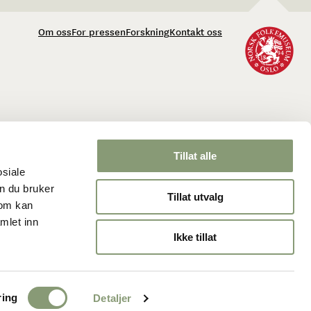
Om oss
For pressen
Forskning
Kontakt oss
Tillat alle
osiale
n du bruker
Tillat utvalg
som kan
mlet inn
Ikke tillat
ring
Detaljer