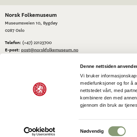
Norsk Folkemuseum
Museumsveien 10, Bygdøy
0287 Oslo
Telefon:
(+47) 22123700
E-post:
post@norskfolkemuseum.no
Postboks 720 Skøyen, 0214 Oslo
Denne nettsiden anvende
Vi bruker informasjonskapsl
mediefunksjoner og for å a
nettstedet vårt, med part
kombinere den med annen in
Personvernerklæring og bruk av informasjonskapsler
Tilgjengelig
gjennom din bruk av tjene
Facebook
Instagram
Youtube
flickr
LinkedIn
Samtykkevalg
Nødvendig