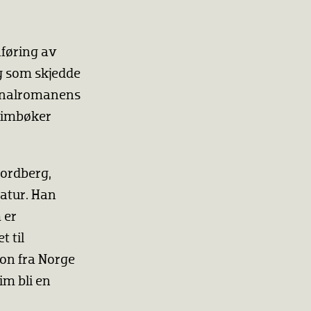
nføring av
ng som skjedde
iminalromanens
krimbøker
Nordberg,
ratur. Han
 er
t til
jon fra Norge
m bli en