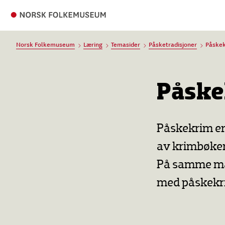
Norsk Folkemuseum
Læring
Temasider
Påsketradisjoner
Påske
Påske
Påskekrim er
av krimbøker 
På samme måt
med påskekr