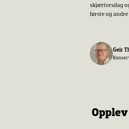
skjærtorsdag og
første og and
Geir 
Konser
Opplev