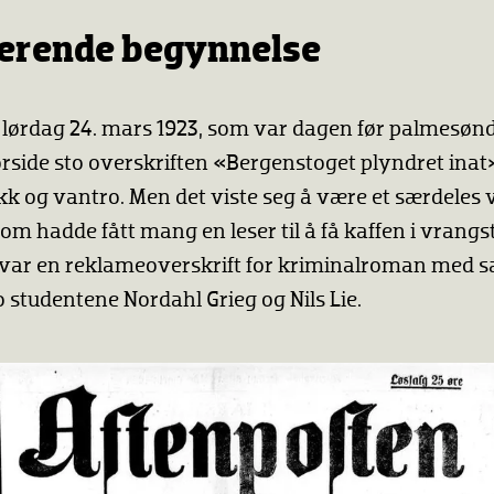
kerende begynnelse
t lørdag 24. mars 1923, som var dagen før palmesøn
rside sto overskriften «Bergenstoget plyndret inat
okk og vantro. Men det viste seg å være et særdeles 
om hadde fått mang en leser til å få kaffen i vrang
var en reklameoverskrift for kriminalroman med
o studentene Nordahl Grieg og Nils Lie.