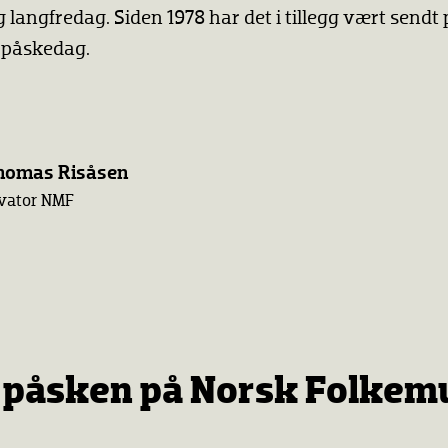
 langfredag. Siden 1978 har det i tillegg vært send
re påskedag.
Thomas Risåsen
vator NMF
 påsken på Norsk Folke