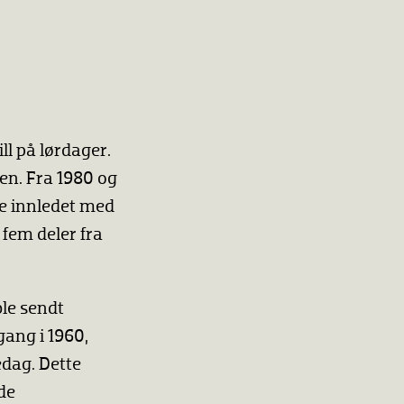
l på lørdager.
en. Fra 1980 og
le innledet med
fem deler fra
ble sendt
gang i 1960,
dag. Dette
de