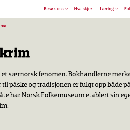
Besøk oss
Hva skjer
Læring
Fo
krim
krim
 et særnorsk fenomen. Bokhandlerne merker
til påske og tradisjonen er fulgt opp både på
e har Norsk Folkemuseum etablert sin ege
im.