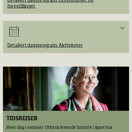
Detaljert dagsprogram: Omvisninger og
forestillinger
10.30 Takt og tone
Opplev folkemusikk og folkedans i Telemarkstunet.
Detaljert dagsprogram: Aktiviteter
11.00 Omvisning: Historier fra Sápmi (engelsk)
Omvisning om samisk kulturhistorie, fortalt gjennom
gjenstander og historiene til samiske pionerer. Oppmøte
på Torget.
11.00 Skole i gamledager (på engelsk)
Bli med på en skoletime slik den var i 1905. For barn 7 - 12
11.00 Omvisning: Museets perler (engelsk)
år. I Skolestua. (Ca. 30 min)
Opplev Stavkirken og flere av museets høydepunkter
med vår draktkledde omviser. Oppmøte på Torget.
12.00 Loppesirkus
Hør morsomme historier om småkryp i hår og parykker. I
11.30 Takt og tone
Chrystiegården.
Opplev folkemusikk og folkedans i Telemarkstunet.
12.00 Eventyrstund
TIDSREISER
12.00 Omvisning: Museets perler (engelsk)
Drøm dere bort i folkeeventyrenes verden. I Grøslistua i
Opplev Stavkirken og flere av museets høydepunkter
Hver dag i sommer: Utforsk levende historie i åpne hus
Numedalstunet.
med vår draktkledde omviser. Oppmøte på Torget.