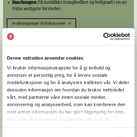
Enerhaugen:
Få innblikk i trangbodhet og bolignød i en av
Opplev folkemusikk og folkedans i Telemarkstunet.
Oslos østligste forsteder.
Se alle bygninger i Friluftsmuseet
Denne nettsiden anvender cookies
Vi bruker informasjonskapsler for å gi innhold og
annonser et personlig preg, for å levere sosiale
mediefunksjoner og for å analysere trafikken vår. Vi deler
dessuten informasjon om hvordan du bruker nettstedet
INNENDØRS UTSTILLINGER
vårt, med partnerne våre innen sosiale medier,
Hver dag i sommer: Utforsk utstillinger om dagligliv og
annonsering og analysearbeid, som kan kombinere den
livsvilkår i Norge fra 1500-tallet og inn i vår egen tid.
med annen informasjon du har gjort tilgjengelig for dem,
NYHET: EMALJE - GULLSMEDARBEID TIL HVERDAG OG
eller som de har samlet inn gjennom din bruk av
FEST
tjenestene deres.
TIDSROM 1600-1914:
Bli kjent med borgerskaps- og
Samtykkevalg