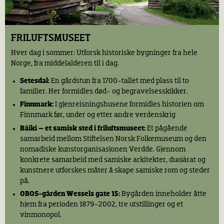
Prøv smiing og spikking i Snekkersmia, karding,
15.00 Omvisning: Museets perler (engelsk)
spinning og veving i Løkenstua og bli med å lag
Opplev Stavkirken og flere av museets høydepunkter
håndlagde møbler ute i tunet!
FRILUFTSMUSEET
med vår draktkledde omviser. Oppmøte på Torget.
Kolonialen
Hver dag i sommer: Utforsk historiske bygninger fra hele
15.00 Et siste farvel (norsk)
Kjøp gammeldagse drops.
Norge, fra middelalderen til i dag.
Skikker og praktiske gjøremål rundt død og likferd i
Gammeldagse leker
Setesdal på 1700 tallet. i Setesdalstunet.
Setesdal:
En gårdstun fra 1700-tallet med plass til to
Prøv stylter og tønnebånd ved Karterud, og stylter og
familier. Her formidles død- og begravelsesskikker.
15.30 Takt og tone
hoppetau ved Enerhaugen.
Finnmark:
I gjenreisningshusene formidles historien om
Opplev folkemusikk og folkedans i Telemarkstunet.
Finnmark før, under og etter andre verdenskrig
Lek i Trøndelagstunet
16.00 Omvisning: Historier fra Sápmi (norsk)
Traktoren Gråtass på tunet, og akvarellmaling og
Báiki – et samisk sted i friluftsmuseet:
Et pågående
Omvisning om samisk kulturhistorie, fortalt gjennom
lekestue i hagen.
samarbeid mellom Stiftelsen Norsk Folkemuseum og den
gjenstander og historiene til samiske pionerer. Oppmøte
nomadiske kunstorganisasjonen Verdde. Gjennom
Lekeplass med hinderløype
på Torget.
konkrete samarbeid med samiske arkitekter, duojárat og
Med bord og benker - en fin plass å nyte medbrakt lunsj.
kunstnere utforskes måter å skape samiske rom og steder
16.00 Omvisning: Museets perler (engelsk)
på.
Innendørs lekesteder
Opplev Stavkirken og flere av museets høydepunkter
OBOS-gården Wessels gate 15:
Bygården inneholder åtte
Detektivlek på Museumsloftet og leke-,tegne- og
med vår draktkledde omviser. Oppmøte på Torget.
hjem fra perioden 1879-2002, tre utstillinger og et
lesekrok i Utstillingshallen.
vinmonopol.
16.30 Takt og tone