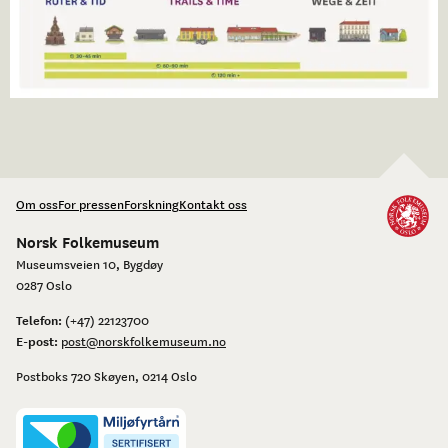
Om oss
For pressen
Forskning
Kontakt oss
Norsk Folkemuseum
Museumsveien 10, Bygdøy
0287 Oslo
Telefon:
(+47) 22123700
E-post:
post@norskfolkemuseum.no
Postboks 720 Skøyen, 0214 Oslo