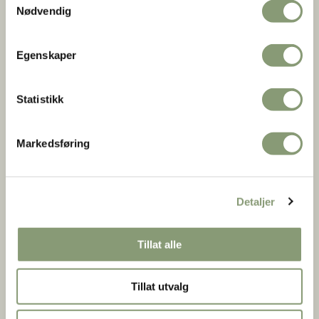
embetsmannskulturen i Norge.
Nødvendig
FOLKEDRAKT:
Se bunader, folkedrakter og samisk drakt.
FOLKEKUNST:
Norsk folkekunst fra middelalderen til
omkring 1900
Egenskaper
SAMISK KULTUR:
Bli kjent med samenes levemåte og
dagligliv.
Statistikk
Og mange flere!
Markedsføring
Se alle utstillinger på museet
Detaljer
På utvalgte dager:
Tillat alle
Tillat utvalg