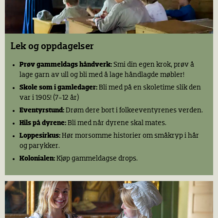
Lek og oppdagelser
Prøv gammeldags håndverk:
Smi din egen krok, prøv å
lage garn av ull og bli med å lage håndlagde møbler!
Skole som i gamledager:
Bli med på en skoletime slik den
var i 1905! (7-12 år)
Eventyrstund:
Drøm dere bort i folkeeventyrenes verden.
Hils på dyrene:
Bli med når dyrene skal mates.
Loppesirkus:
Hør morsomme historier om småkryp i hår
og parykker.
Kolonialen:
Kjøp gammeldagse drops.