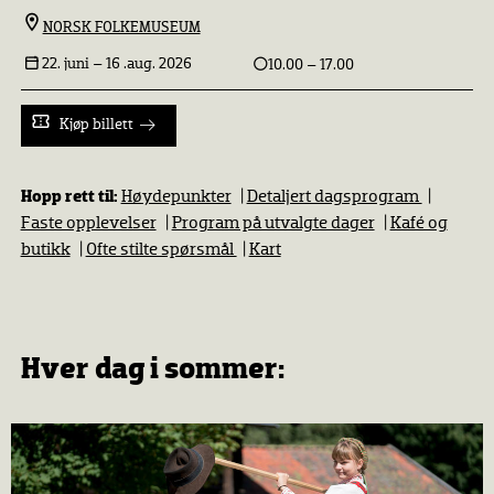
NORSK FOLKEMUSEUM
22. juni –
16 .aug. 2026
10.00 – 17.00
Kjøp billett
Hopp rett til:
Høydepunkter
|
Detaljert dagsprogram
|
Faste opplevelser
|
Program på utvalgte dager
|
Kafé og
butikk
|
Ofte stilte spørsmål
|
Kart
Hver dag i sommer: