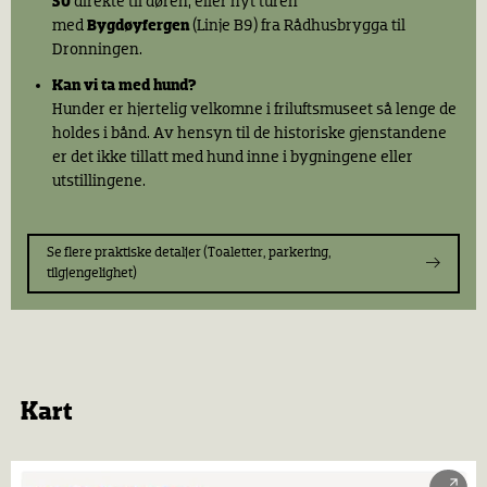
30
direkte til døren, eller nyt turen
med
Bygdøyfergen
(Linje B9) fra Rådhusbrygga til
Dronningen.
Kan vi ta med hund?
Hunder er hjertelig velkomne i friluftsmuseet så lenge de
holdes i bånd. Av hensyn til de historiske gjenstandene
er det ikke tillatt med hund inne i bygningene eller
utstillingene.
Se flere praktiske detaljer (Toaletter, parkering,
tilgjengelighet)
Kart