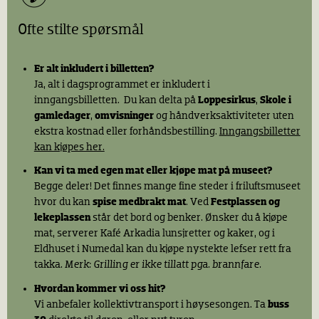
Ofte stilte spørsmål
Er alt inkludert i billetten?
Ja, alt i dagsprogrammet er inkludert i
inngangsbilletten. Du kan delta på
Loppesirkus
,
Skole i
gamledager
,
omvisninger
og håndverksaktiviteter uten
ekstra kostnad eller forhåndsbestilling.
Inngangsbilletter
kan kjøpes her.
Kan vi ta med egen mat eller kjøpe mat på museet?
Begge deler! Det finnes mange fine steder i friluftsmuseet
hvor du kan
spise medbrakt mat
. Ved
Festplassen og
lekeplassen
står det bord og benker. Ønsker du å kjøpe
mat, serverer Kafé Arkadia lunsjretter og kaker, og i
Eldhuset i Numedal kan du kjøpe nystekte lefser rett fra
takka.
Merk: Grilling er ikke tillatt pga. brannfare.
Hvordan kommer vi oss hit?
Vi anbefaler kollektivtransport i høysesongen. Ta
buss