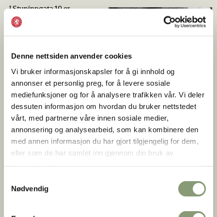
I Stupinngata 10 er
hjemmet til Martha Olsen
(1889-1968) gjenskapt.
Martha, som arbeidet på
Denne nettsiden anvender cookies
tobakksfabrikk, bodde i
huset fra 1916 til 1959. Hun
Vi bruker informasjonskapsler for å gi innhold og
var eldste datter av
annonser et personlig preg, for å levere sosiale
Marius og Augusta i
mediefunksjoner og for å analysere trafikken vår. Vi deler
Johannes gate 4. Huset
dessuten informasjon om hvordan du bruker nettstedet
består av stue, kjøkken og
vårt, med partnerne våre innen sosiale medier,
kammers.
annonsering og analysearbeid, som kan kombinere den
med annen informasjon du har gjort tilgjengelig for dem,
I 1954 besto husholdet i
eller som de har samlet inn gjennom din bruk av
tillegg til Martha av
tjenestene deres.
datteren Else Hilton (1914-
Samtykkevalg
1984), hennes mann, rørleggeren Torbjørn Hilton, og deres
Nødvendig
to barn Thorill og Jørn. Senere samme år flyttet Else med
mann og barn til Lambertseter.