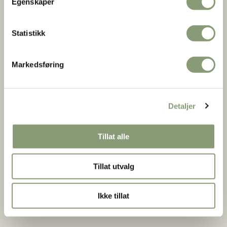
Egenskaper
Martha ble boende på Enerhaugen til huset ble revet i 1959.
Da hadde familien bodd ved denne gårdsplassen i 50 år.
Statistikk
Forstadshus fra Stupinngata 10
Markedsføring
Fra:
Enerhaugen, Oslo
Bygget:
ca. 1840
Detaljer
Oppført på museet:
1960-69
Tillat alle
Bygningsnummer:
207
Tillat utvalg
Se mer på digitaltmuseum
Ikke tillat