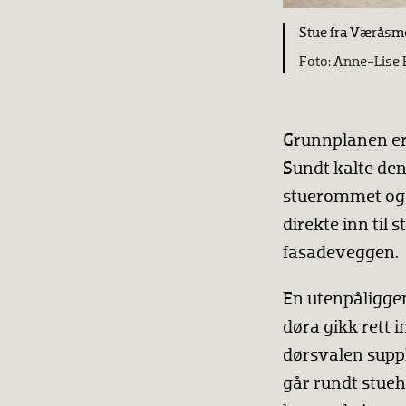
Stue fra Værås
Anne-Lise R
Grunnplanen er
Sundt kalte den
stuerommet og
direkte inn til
fasadeveggen.
En utenpåligge
døra gikk rett 
dørsvalen supp
går rundt stueh