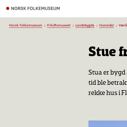
Norsk Folkemuseum
Friluftsmuseet
Landsbygda
Numedal
Vær
Stue 
Stua er bygd 
tid ble betra
rekke hus i F