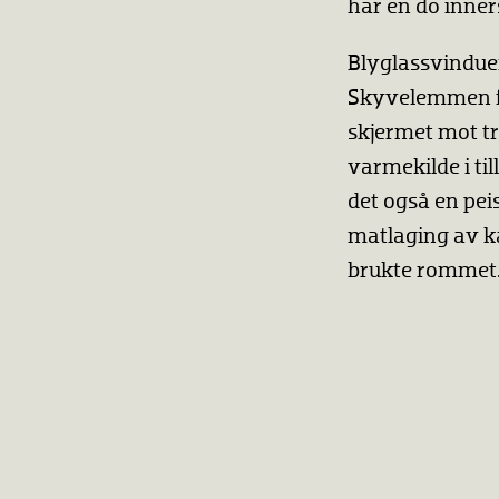
har en do inner
Blyglassvinduen
Skyvelemmen f
skjermet mot tr
varmekilde i til
det også en pei
matlaging av kå
brukte rommet