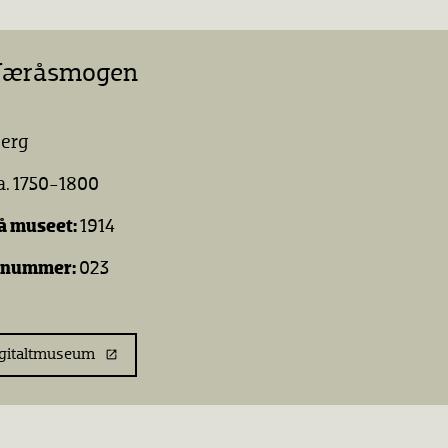
 Væråsmogen
berg
a. 1750-1800
å museet:
1914
snummer:
023
igitaltmuseum