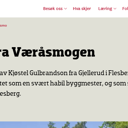
Besøk oss
Hva skjer
Læring
Fo
åsmo
fra Væråsmogen
av Kjøstel Gulbrandson fra Gjellerud i Flesbe
ktet som en svært habil byggmester, og som 
lesberg.