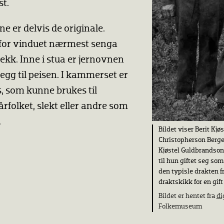
st.
e er delvis de originale.
or vinduet nærmest senga
ekk. Inne i stua er jernovnen
legg til peisen. I kammerset er
s, som kunne brukes til
rfolket, slekt eller andre som
.
Bildet viser Berit Kj
Christopherson Berget
Kjøstel Guldbrandso
til hun giftet seg som
den typisle drakten f
draktskikk for en gift
Bildet er hentet fra
di
Folkemuseum