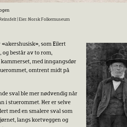
mogen
einsfelt |
Norsk Folkemuseum
 «akershusisk», som Eilert
, og består av to rom,
 kammerset, med inngangsdør
 stuerommet, omtrent midt på
nde sval ble mer nødvendig når
inn i stuerommet. Her er selve
lert med en smalere sval som
jørnet, langs kortveggen og