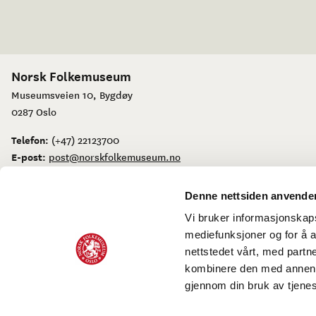
Norsk Folkemuseum
Museumsveien 10, Bygdøy
0287 Oslo
Telefon:
(+47) 22123700
E-post:
post@norskfolkemuseum.no
Postboks 720 Skøyen, 0214 Oslo
Denne nettsiden anvende
Vi bruker informasjonskapsl
mediefunksjoner og for å a
nettstedet vårt, med part
kombinere den med annen in
Personvernerklæring og bruk av informasjonskapsler
Tilgjengelig
gjennom din bruk av tjene