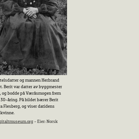
østelsdatter og mannen Herbrand
. Berit var datter av byggmester
n, og bodde på Væråsmogen frem
 30-åring. På bildet bærer Berit
ra Flesberg, og viser datidens
 kvinne.
gitaltmuseum.org
- Eier: Norsk