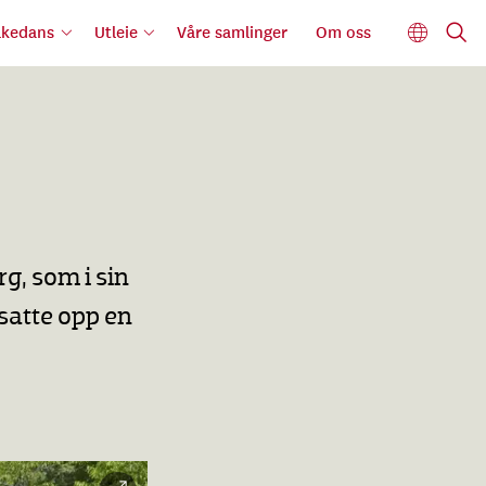
lkedans
Utleie
Våre samlinger
Om oss
rg, som i sin
satte opp en