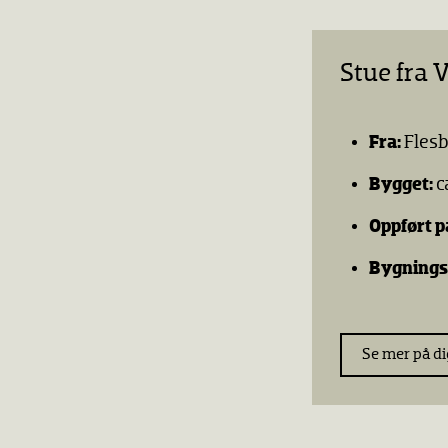
Stue fra
Fra:
Fles
Bygget:
c
Oppført p
Bygning
Se mer på d