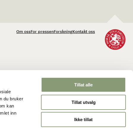
Om oss
For pressen
Forskning
Kontakt oss
Tillat alle
osiale
n du bruker
Tillat utvalg
som kan
mlet inn
Ikke tillat