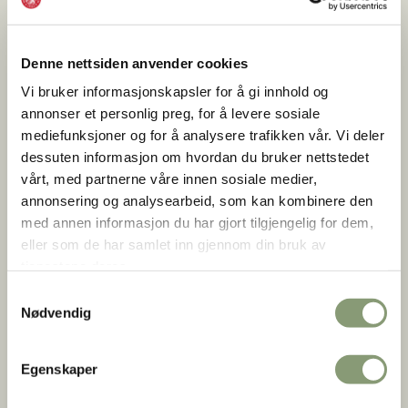
Denne nettsiden anvender cookies
Vi bruker informasjonskapsler for å gi innhold og
annonser et personlig preg, for å levere sosiale
mediefunksjoner og for å analysere trafikken vår. Vi deler
dessuten informasjon om hvordan du bruker nettstedet
vårt, med partnerne våre innen sosiale medier,
annonsering og analysearbeid, som kan kombinere den
med annen informasjon du har gjort tilgjengelig for dem,
eller som de har samlet inn gjennom din bruk av
tjenestene deres.
Samtykkevalg
Nødvendig
Håndmalte påskeegg med blomstermotiver fra Norsk
Egenskaper
Folkemuseums påskeutstilling.