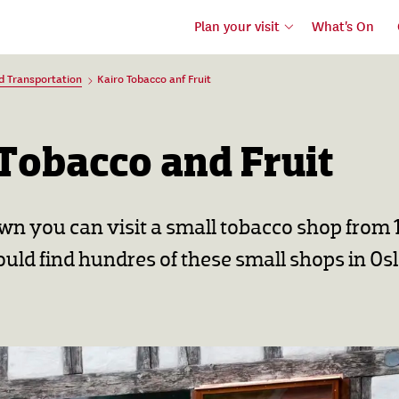
Plan your visit
What's On
d Transportation
Kairo Tobacco anf Fruit
Tobacco and Fruit
wn you can visit a small tobacco shop from 1
uld find hundres of these small shops in Osl