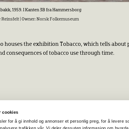
obakk, 1959. I Kanten 3B fra Hammersborg
Reinsfelt |
Norsk Folkemuseum
so houses the exhibition Tobacco, which tells about 
d consequences of tobacco use through time.
r cookies
er for å gi innhold og annonser et personlig preg, for å levere s
nalysere trafikken vår. Vi deler dessuten informasjon om hvorda