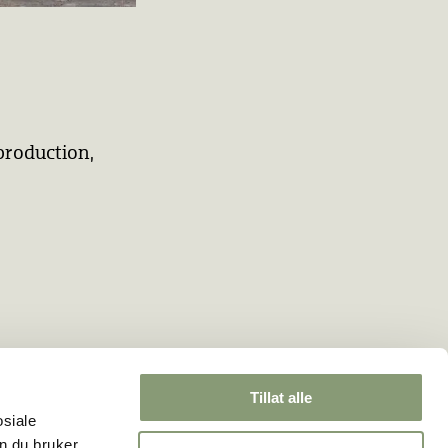
production,
Tillat alle
osiale
n du bruker