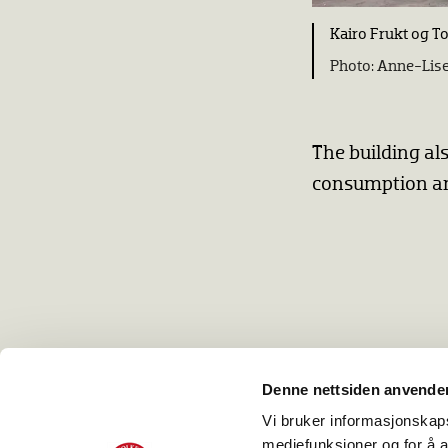
Kairo Frukt og T
Anne-Lise 
The building al
consumption an
Denne nettsiden anvende
Vi bruker informasjonskapsl
Norsk Folkemuseum
mediefunksjoner og for å a