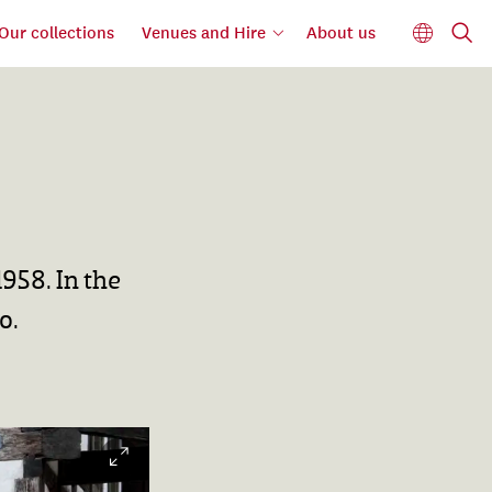
Our collections
Venues and Hire
About us
958. In the
o.