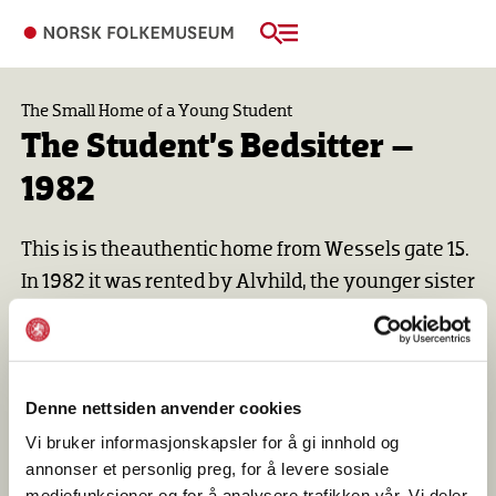
The Small Home of a Young Student
The Student’s Bedsitter –
1982
This is is theauthentic home from Wessels gate 15.
In 1982 it was rented by Alvhild, the younger sister
of Ola Ulset (The Architect's Home).
Denne nettsiden anvender cookies
Vi bruker informasjonskapsler for å gi innhold og
annonser et personlig preg, for å levere sosiale
mediefunksjoner og for å analysere trafikken vår. Vi deler