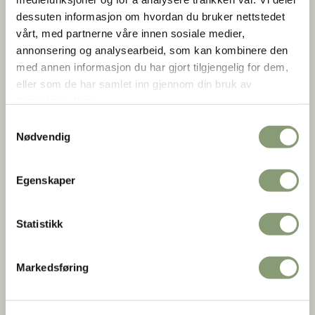
dessuten informasjon om hvordan du bruker nettstedet
vårt, med partnerne våre innen sosiale medier,
annonsering og analysearbeid, som kan kombinere den
med annen informasjon du har gjort tilgjengelig for dem,
eller som de har samlet inn gjennom din bruk av
tjenestene deres.
Samtykkevalg
Nødvendig
Egenskaper
Alvhilds skrivebord med LP av favorittbandet E'olen
Anne-Lise Reinsfelt
Statistikk
The small 10 m2 bedsitter contains a room with a loft
Markedsføring
bed, a desk and a couple of chairs.
An entrance with a refrigerator and an electric plate, and
a toilet with a cold water sink.