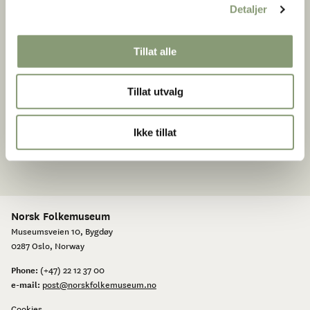
Detaljer
The interior shows how small and simple a students living
quarters could still be in the 80s.The reconstruction of the
Tillat alle
bedsitter is maily based on Alvhild's memory. This was
also an interesting experiment as her memory grew
Tillat utvalg
triggered by the progress of the project.
Ikke tillat
Norsk Folkemuseum
Museumsveien 10, Bygdøy
0287 Oslo, Norway
Phone:
(+47) 22 12 37 00
e-mail:
post@norskfolkemuseum.no
Cookies