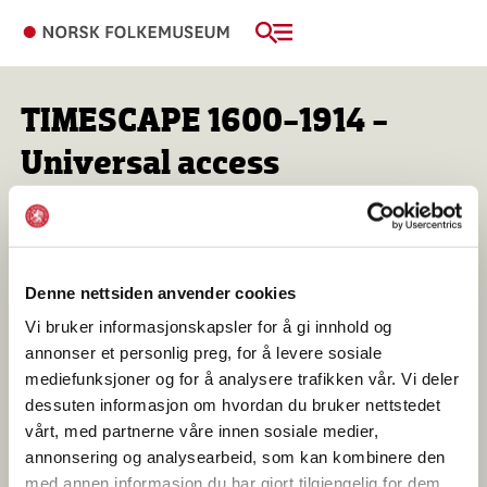
TIMESCAPE 1600-1914 -
Universal access
The TIMESCAPE 1600–1914 exhibition aims to set
new standards for accessibility, ensuring a
welcoming experience for all visitors.
Denne nettsiden anvender cookies
Vi bruker informasjonskapsler for å gi innhold og
The exhibit includes step-free entrances, easy-to-follow
annonser et personlig preg, for å levere sosiale
paths, clear signs, and well-lit areas. Visitors can also use a
mediefunksjoner og for å analysere trafikken vår. Vi deler
museum app with exhibit information in text and audio,
dessuten informasjon om hvordan du bruker nettstedet
available in both English and Norwegian.
vårt, med partnerne våre innen sosiale medier,
annonsering og analysearbeid, som kan kombinere den
Collaborations with user groups, including those
med annen informasjon du har gjort tilgjengelig for dem,