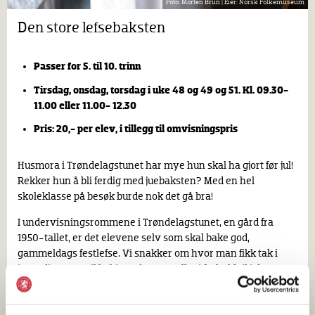
Morten Brun |
Norsk Folkemuseum
Den store lefsebaksten
Passer for 5. til 10. trinn
Tirsdag, onsdag, torsdag i uke 48 og 49 og 51.
Kl. 09.30-
11.00 eller 11.00- 12.30
Pris: 20,- per elev, i tillegg til omvisningspris
Husmora i Trøndelagstunet har mye hun skal ha gjort før jul!
Rekker hun å bli ferdig med juebaksten? Med en hel
skoleklasse på besøk burde nok det gå bra!
I undervisningsrommene i Trøndelagstunet, en gård fra
1950-tallet, er det elevene selv som skal bake god,
gammeldags festlefse. Vi snakker om hvor man fikk tak i
ingrediensene til baking på 1950-tallet i forhold til i dag. Og
kanskje må vi besøke dyrene i fjøset for å finne det vi
trenger til å lage de gode lefsene. Vi avslutter så klart med