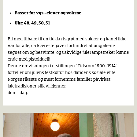
Passer for vgs.-elever og voksne
Uke 48, 49, 50, 51
Bli med tilbake til en tid da risgrøt med sukker og kanel ikke
var for alle, da kjærestegaver forhindret at ungpikene
segnet om og besvimte, og uskyldige julerampetreker kunne
ende med pistolduell! ​
Denne omvisningen i utstillingen "Tidsrom 1600-1914"
forteller om julens festkultur hos datidens sosiale elite.
Norges rikeste og mest fornemme familier påvirket
juletradisjoner slik vi kjenner
dem i dag.