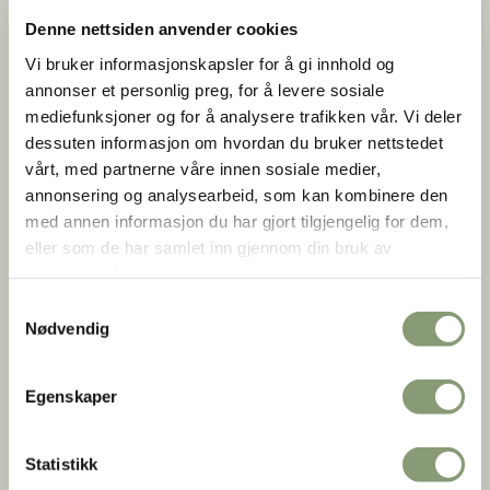
en smaksfest der alle elevene spiser lefse sammen.
Denne nettsiden anvender cookies
Vi bruker informasjonskapsler for å gi innhold og
annonser et personlig preg, for å levere sosiale
mediefunksjoner og for å analysere trafikken vår. Vi deler
dessuten informasjon om hvordan du bruker nettstedet
vårt, med partnerne våre innen sosiale medier,
annonsering og analysearbeid, som kan kombinere den
med annen informasjon du har gjort tilgjengelig for dem,
eller som de har samlet inn gjennom din bruk av
tjenestene deres.
Samtykkevalg
Nødvendig
Stian Nybru/Norsk Folkemuseum
Egenskaper
Jul i stua i by og bygd
Statistikk
Tilpasses alle trinn, aldre og nivåer, samt