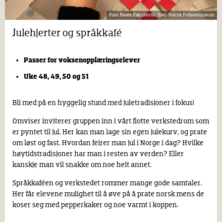
Beate Kjørslevik |
Norsk Folkemuseum
Julehjerter og språkkafé
Passer for voksenopplæringselever
Uke 48, 49, 50 og 51
Bli med på en hyggelig stund med juletradisjoner i fokus!
Omviser inviterer gruppen inn i vårt flotte verkstedrom som
er pyntet til jul. Her kan man lage sin egen julekurv, og prate
om løst og fast. Hvordan feirer man jul i Norge i dag? Hvilke
høytidstradisjoner har man i resten av verden? Eller
kanskje man vil snakke om noe helt annet.
Språkkaféen og verkstedet rommer mange gode samtaler.
Her får elevene mulighet til å øve på å prate norsk mens de
koser seg med pepperkaker og noe varmt i koppen.