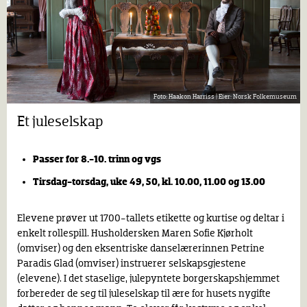
Haakon Harriss |
Norsk Folkemuseum
Et juleselskap
Passer for 8.-10. trinn og vgs
Tirsdag-torsdag, uke 49, 50, kl. 10.00, 11.00 og 13.00
Elevene prøver ut 1700-tallets etikette og kurtise og deltar i
enkelt rollespill. Husholdersken Maren Sofie Kjørholt
(omviser) og den eksentriske danselærerinnen Petrine
Paradis Glad (omviser) instruerer selskapsgjestene
(elevene). I det staselige, julepyntete borgerskapshjemmet
forbereder de seg til juleselskap til ære for husets nygifte