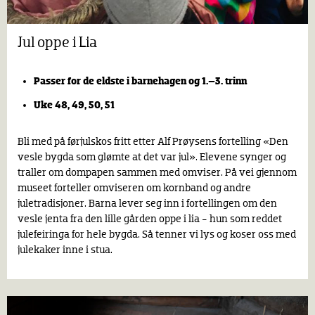
Jul oppe i Lia
Passer for de eldste i barnehagen og
1.–3. trinn
Uke 48, 49, 50, 51
Bli med på førjulskos fritt etter Alf Prøysens fortelling «Den
vesle bygda som glømte at det var jul». Elevene synger og
traller om dompapen sammen med omviser. På vei gjennom
museet forteller omviseren om kornband og andre
juletradisjoner. Barna lever seg inn i fortellingen om den
vesle jenta fra den lille gården oppe i lia - hun som reddet
julefeiringa for hele bygda. Så tenner vi lys og koser oss med
julekaker inne i stua.