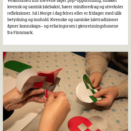
Velkommen inn! Elevene lager pop-opputstilling, smaker
kvensk og samisk julebakst, hører miniforedrag og utveksler
refleksjoner. Jul i Norge i dag feires eller er fridager med ulik
betydning og innhold. Kvenske og samiske juletradisjoner
åpner kunnskaps- og erfaringsrom i gjenreisningshusene
fra Finnmark.