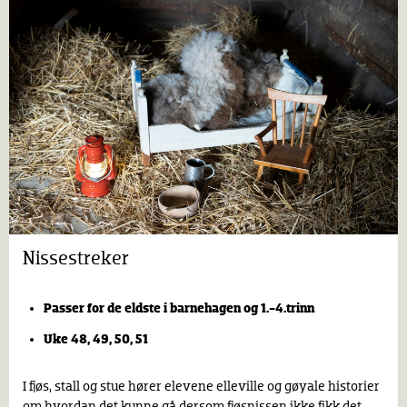
Nissestreker
Passer for de eldste i barnehagen og 1.-4.trinn
Uke 48, 49, 50, 51
I fjøs, stall og stue hører elevene elleville og gøyale historier
om hvordan det kunne gå dersom fjøsnissen ikke fikk det