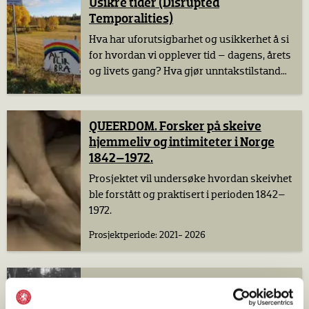
sjøhandel i ulike historiske perioder, skipsbyggingens
Usikre tider (Disrupted
industrielle historie i Norge)
Temporalities)
Fotohistorie
(eks. dagliglivets fotografiske praksiser,
Hva har uforutsigbarhet og usikkerhet å si
fotografiske virksomheter og
for hvordan vi opplever tid – dagens, årets
fotobransjen/fotolaboratoriebransjen)
og livets gang? Hva gjør unntakstilstand
med rytmene i vårt daglige liv og i vårt
Materiell- og immateriell kulturarv
(eks. hår som
arbeidsliv?
materielt og kulturelt fenomen, kolonialhistorie, -drift og
–liv, Gol stavkirkes historie, forholdet mellom
QUEERDOM. Forsker på skeive
forvaltning av objekter og kunnskap er i endring)
hjemmeliv og intimiteter i Norge
1842–1972.
Boskikk og historiske interiører
(eks. “OBOS-gården –
Wessels gate 15”)
Prosjektet vil undersøke hvordan skeivhet
ble forstått og praktisert i perioden 1842–
Tekstiler og drakt i Norge
(eks. dåpsklær, folkelig
1972.
motedrakt)
Prosjektperiode: 2021- 2026
Demokrati og nasjonsbygging i Norge
(eks.
grunnlovshistorie, nasjonalmonument, demokratisk
utvikling i Norge)
Ny draktutstilling ved Norsk
Herregårder
(f. eks. maktstudier og sosialhistorie,
Folkemuseum
borgerskap og embetsstand, Bygdø Kongsgårds historie,