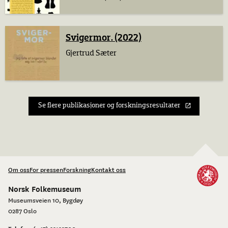
Svigermor. (2022)
Gjertrud Sæter
Se flere publikasjoner og forskningsresultater
Om oss
For pressen
Forskning
Kontakt oss
Norsk Folkemuseum
Museumsveien 10, Bygdøy
0287 Oslo