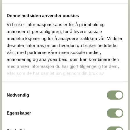
Drakt har vori mellom dei viktigaste
tjenerskapshistorie)
utstillingsemna ved Norsk Folkemuseum.
Samisk kulturhistorie
Denne nettsiden anvender cookies
Nå planlegg vi ei ny og større utstilling.
Vi bruker informasjonskapsler for å gi innhold og
Livets og årets høytider
(eks. død og
begravelse)
Dagliglivets kulturelle praksiser
(eks. digital
annonser et personlig preg, for å levere sosiale
tradisjonsoverføring, barns lek)
mediefunksjoner og for å analysere trafikken vår. Vi deler
Bååstede
dessuten informasjon om hvordan du bruker nettstedet
Kjønn
(eks. skeiv kulturhistorie)
Samisk kulturarv tilbakeføres
vårt, med partnerne våre innen sosiale medier,
Transnasjonalitet og migrasjon, særlig til og fra de
annonsering og analysearbeid, som kan kombinere den
nordiske landene
(eks. migrasjon og migranter i
med annen informasjon du har gjort tilgjengelig for dem,
friluftsmuseet og samlingene; mangfoldige matkulturer;
eller som de har samlet inn gjennom din bruk av
dagligliv, høytid og fest blant migranter i Nord-Amerika)
tjenestene deres.
Museologi og metodeutvikling
(eks. museumshistorie,
Årbok: By og bygd
Samtykkevalg
folkeforskning, Ibsen i museets samlinger)
Nødvendig
Livsverden, tro og forestilling
(eks. forestillinger om
fremtiden, møter med overnaturlige vesener,
Om By og bygd
Egenskaper
tidsopplevelser under koronapandemien)
Byggeskikk og arkitektur mellom tradisjon og teknisk