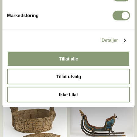
Markedsføring
Mangletrær
Detaljer
Et mangletre er et redskap til å
glatte tøy. Norsk Folkemuseum
Ølboller
har 1625 mangletrær i samlingen.
Den første gjenstanden som ble
Tillat alle
Se samlingen
innført i Norsk Folkemuseums
samling var en ølbolle. Totalt har
Norsk Folkemuseum mer enn
Tillat utvalg
2000 ølboller.
Se samlingen
Ikke tillat