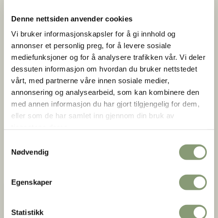
impulser fra utenverdenen, bl.a. gjennom kirkene, og lokal
Denne nettsiden anvender cookies
tradisjon.
Vi bruker informasjonskapsler for å gi innhold og
Rundt 1870 ble disse dekorerte bruksgjenstandene trukket
annonser et personlig preg, for å levere sosiale
fram i lyset som kunst, og kalt «folkekunst». Folkekunsten
mediefunksjoner og for å analysere trafikken vår. Vi deler
er frodig og mangfoldig; med fargeglad rosemaling,
dessuten informasjon om hvordan du bruker nettstedet
kraftfull treskurd og tekstiler rike på motiver og farger.
vårt, med partnerne våre innen sosiale medier,
annonsering og analysearbeid, som kan kombinere den
Folkekunstutstillingen er bygd opp kronologisk, viser
med annen informasjon du har gjort tilgjengelig for dem,
utviklingen av regionale variasjoner gjennom tidene, og
eller som de har samlet inn gjennom din bruk av
videre hvordan det etter midten av 1800-tallet på mange
tjenestene deres.
måter ble et brudd i den levende tradisjonen.
Samtykkevalg
Nødvendig
Se mer på DigitaltMuseum:
Egenskaper
Statistikk