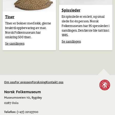
Spissleder
En spisslede er en lett, og smal
Tiner
slede for én person. Norsk
Tiner er bokser med lokk, gjerne
Folkemuseum har 95 spessleder i
brukt til oppbevaring av mat.
samlingen. Den første ble tatt inn i
Norsk Folkemuseum har
1885.
omkring 500 tiner.
Se samlingen
Se samlingen
Om oss
For pressen
Forskning
Kontakt oss
Norsk Folkemuseum
Museumsveien 10, Bygdøy
0287 Oslo
Telefon:
(+47) 22123700