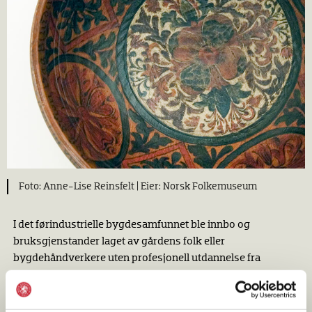
Anne-Lise Reinsfelt |
Norsk Folkemuseum
I det førindustrielle bygdesamfunnet ble innbo og
bruksgjenstander laget av gårdens folk eller
bygdehåndverkere uten profesjonell utdannelse fra
håndverkerlaug. Mange gjenstander fikk dekor, fra enkel
pryd til overdådig utsmykning. Det vokste fram regionale
særtrekk i form og dekor, i en vekselvirkning mellom