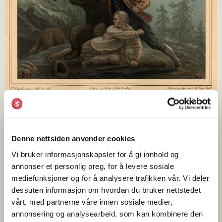
Knud Bergslien: Bjørnejægerne. Fargelitografi fra ca. 1860,
utgitt av Christian Tønsberg.
Denne nettsiden anvender cookies
Norsk Folkemuseum
Vi bruker informasjonskapsler for å gi innhold og
annonser et personlig preg, for å levere sosiale
mediefunksjoner og for å analysere trafikken vår. Vi deler
Norsk Folkemuseum har en stor samling på ca. 1000 våpen
dessuten informasjon om hvordan du bruker nettstedet
og krutthorn. Samlingen omfatter både militære og sivile
vårt, med partnerne våre innen sosiale medier,
gjenstander fra 1500- til 1900-tallet, med tyngdepunkt i
annonsering og analysearbeid, som kan kombinere den
perioden ca. 1600–1850.