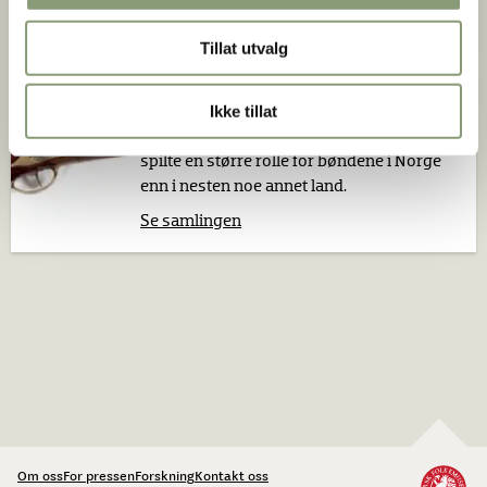
Se samlingen
Tillat utvalg
Skytevåpen
Ikke tillat
Våpen er en viktig del av kulturhistorien og
spilte en større rolle for bøndene i Norge
enn i nesten noe annet land.
Se samlingen
Om oss
For pressen
Forskning
Kontakt oss