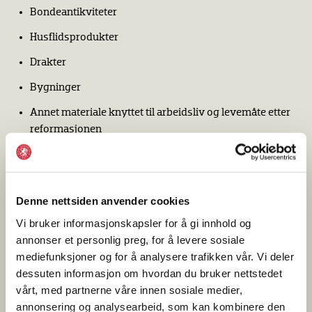
Bondeantikviteter
Husflidsprodukter
Drakter
Bygninger
Annet materiale knyttet til arbeidsliv og levemåte etter
reformasjonen
Søknader vedrørende andre gjenstandstyper behandles av
institusjoner som Forsvarsmuseet, Kulturhistorisk
Denne nettsiden anvender cookies
museum, Najonalbiblioteket og Nasjonalmuseet. Særskilte
regler gjelder for blant annet samisk materiale, bildende
Vi bruker informasjonskapsler for å gi innhold og
kunst, fotografi, mynter, kjøretøy og båter.
annonser et personlig preg, for å levere sosiale
mediefunksjoner og for å analysere trafikken vår. Vi deler
Søknadsplikten framgår av Forskrift om utførsel og
dessuten informasjon om hvordan du bruker nettstedet
innførsel av kulturgjenstander av 1. januar 2007.
vårt, med partnerne våre innen sosiale medier,
annonsering og analysearbeid, som kan kombinere den