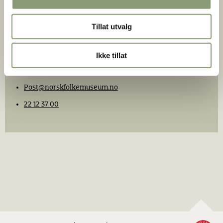
Tillat utvalg
Søknader vedlagt foto sendes som post eller e-post til:
Ikke tillat
Norsk Folkemuseum
Postboks 720 Skøyen, N-0214 Oslo
Post
@norskfolkemuseum.no
22 12 37 00