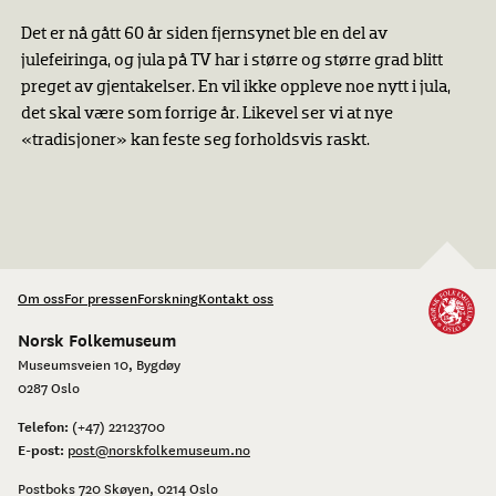
Det er nå gått 60 år siden fjernsynet ble en del av
julefeiringa, og jula på TV har i større og større grad blitt
preget av gjentakelser. En vil ikke oppleve noe nytt i jula,
det skal være som forrige år. Likevel ser vi at nye
«tradisjoner» kan feste seg forholdsvis raskt.
Om oss
For pressen
Forskning
Kontakt oss
Norsk Folkemuseum
Museumsveien 10, Bygdøy
0287 Oslo
Telefon:
(+47) 22123700
E-post:
post@norskfolkemuseum.no
Postboks 720 Skøyen, 0214 Oslo