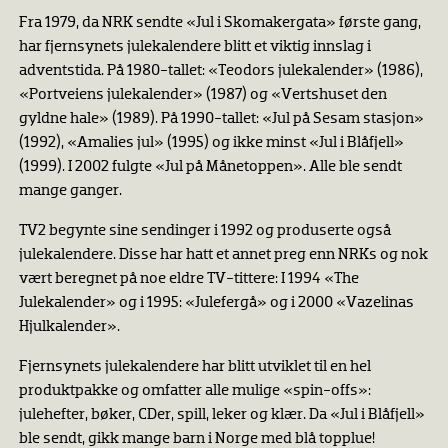
Fra 1979, da NRK sendte «Jul i Skomakergata» første gang,
har fjernsynets julekalendere blitt et viktig innslag i
adventstida. På 1980-tallet: «Teodors julekalender» (1986),
«Portveiens julekalender» (1987) og «Vertshuset den
gyldne hale» (1989). På 1990-tallet: «Jul på Sesam stasjon»
(1992), «Amalies jul» (1995) og ikke minst «Jul i Blåfjell»
(1999). I 2002 fulgte «Jul på Månetoppen». Alle ble sendt
mange ganger.​
TV2 begynte sine sendinger i 1992 og produserte også
julekalendere. Disse har hatt et annet preg enn NRKs og nok
vært beregnet på noe eldre TV-tittere: I 1994 «The
Julekalender» og i 1995: «Julefergå» og i 2000 «Vazelinas
Hjulkalender».
Fjernsynets julekalendere har blitt utviklet til en hel
produktpakke og omfatter alle mulige «spin-offs»:
julehefter, bøker, CDer, spill, leker og klær. Da «Jul i Blåfjell»
ble sendt, gikk mange barn i Norge med blå topplue!