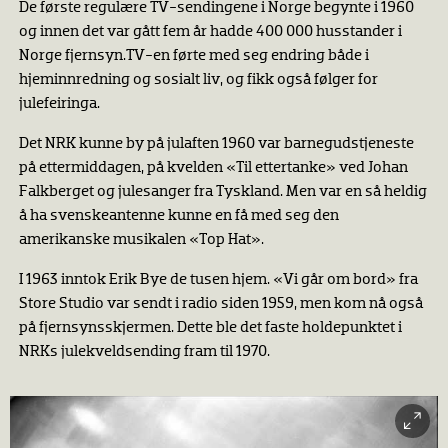
De første regulære TV-sendingene i Norge begynte i 1960
og innen det var gått fem år hadde 400 000 husstander i
Norge fjernsyn.TV-en førte med seg endring både i
hjeminnredning og sosialt liv, og fikk også følger for
julefeiringa.
Det NRK kunne by på julaften 1960 var barnegudstjeneste
på ettermiddagen, på kvelden «Til ettertanke» ved Johan
Falkberget og julesanger fra Tyskland. Men var en så heldig
å ha svenskeantenne kunne en få med seg den
amerikanske musikalen «Top Hat».
I 1963 inntok Erik Bye de tusen hjem. «Vi går om bord» fra
Store Studio var sendt i radio siden 1959, men kom nå også
på fjernsynsskjermen. Dette ble det faste holdepunktet i
NRKs julekveldsending fram til 1970.