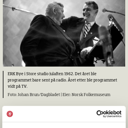
ERK Bye i Store studio julaften 1962. Det året ble
programmet bare sent på radio. Året etter ble programmet
vidt på TV.
Johan Brun/Dagbladet |
Norsk Folkemuseum
I 1969 sang Sølvguttene julen inn for første gang,
begynnelsen på en tradisjon som har holdt seg i 50 år. En
gjenganger på julekveldene på 1970-tallet var «Jul i