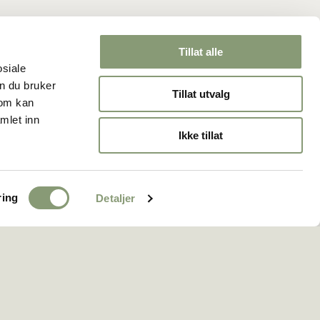
Tillat alle
osiale
n du bruker
Tillat utvalg
som kan
mlet inn
Ikke tillat
ring
Detaljer