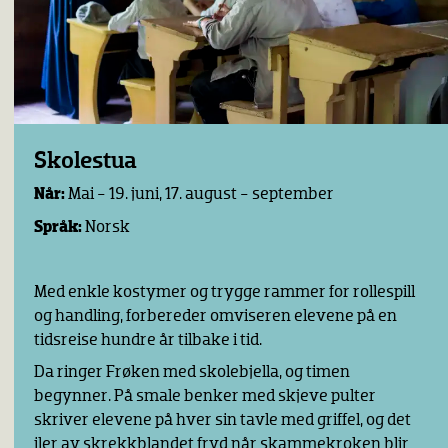
Skolestua
Når:
Mai - 19. juni, 17. august - september
Språk:
Norsk
Med enkle kostymer og trygge rammer for rollespill
og handling, forbereder omviseren elevene på en
tidsreise hundre år tilbake i tid.
Da ringer Frøken med skolebjella, og timen
begynner. På smale benker med skjeve pulter
skriver elevene på hver sin tavle med griffel, og det
iler av skrekkblandet fryd når skammekroken blir