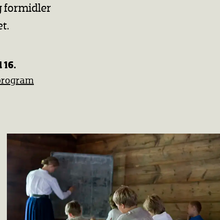
 formidler
t.
 16.
program