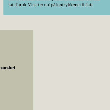
tatt i bruk. Vi setter ord på inntrykkene til slutt.
r ønsket