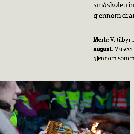
småskoletrin
gjennom dram
Merk:
Vi tilbyr
august.
Museet 
gjennom sommer