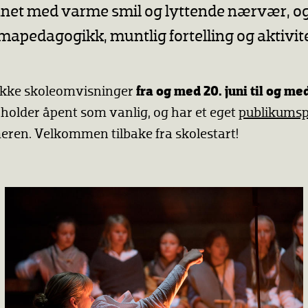
net med varme smil og lyttende nærvær, og
apedagogikk, muntlig fortelling og aktivite
 ikke skoleomvisninger
fra og med 20. juni til og med
holder åpent som vanlig, og har et eget
publikums
en. Velkommen tilbake fra skolestart!