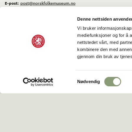
E-post:
post@norskfolkemuseum.no
Postboks 720 Skøyen, 0214 Oslo
Denne nettsiden anvende
Vi bruker informasjonskapsl
mediefunksjoner og for å a
nettstedet vårt, med part
kombinere den med annen in
Personvernerklæring og bruk av informasjonskapsler
Tilgjengelig
gjennom din bruk av tjene
Facebook
Instagram
Youtube
flickr
LinkedIn
Samtykkevalg
Nødvendig