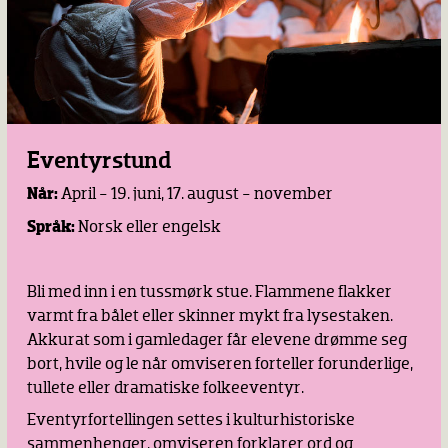
Eventyrstund
Når:
April - 19. juni, 17. august - november
Språk:
Norsk eller engelsk
Bli med inn i en tussmørk stue. Flammene flakker
varmt fra bålet eller skinner mykt fra lysestaken.
Akkurat som i gamledager får elevene drømme seg
bort, hvile og le når omviseren forteller forunderlige,
tullete eller dramatiske folkeeventyr.
Eventyrfortellingen settes i kulturhistoriske
sammenhenger, omviseren forklarer ord og