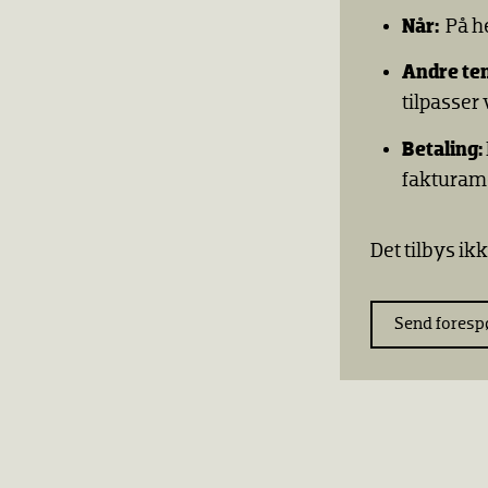
Når:
På h
Andre te
tilpasser
Betaling:
fakturame
Det tilbys ik
Send foresp