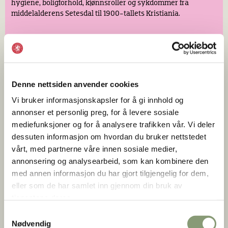
hygiene, boligforhold, kjønnsroller og sykdommer fra
middelalderens Setesdal til 1900-tallets Kristiania.
Denne nettsiden anvender cookies
Vi bruker informasjonskapsler for å gi innhold og
annonser et personlig preg, for å levere sosiale
mediefunksjoner og for å analysere trafikken vår. Vi deler
dessuten informasjon om hvordan du bruker nettstedet
Samisk kultur og identitet
vårt, med partnerne våre innen sosiale medier,
Når:
Februar og mars
annonsering og analysearbeid, som kan kombinere den
Språk:
Norsk
med annen informasjon du har gjort tilgjengelig for dem,
eller som de har samlet inn gjennom din bruk av
tjenestene deres.
Klær, farger, språk, redskaper og religion er spennende
innganger til samisk liv og kultur. Elevene blir kjent med
Samtykkevalg
samisk tradisjon og identitet fra sør til nord, og fra kyst til
Nødvendig