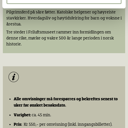
Middelalderen pirrer fantasien: Svartedaudens gru og øde
gårder. Folketro og hemmelighetsfulle runeinskripsjoner.
Pilgrimsferd på såre føtter. Katolske helgener og høyreiste
stavkirker. Hverdagsliv og høytidsfeiring for barn og voksne i
årestua.
Tre steder i Friluftsmuseet rammer inn formidlingen om
denne rike, mørke og vakre 500 år lange perioden i norsk
historie.
Alle omvisninger må forespørres og bekreftes
senest to
uker før ønsket besøksdato
.
Varighet:
ca. 45 min.
Pris:
Kr 550,- per omvisning (inkl. inngangsbilletter).