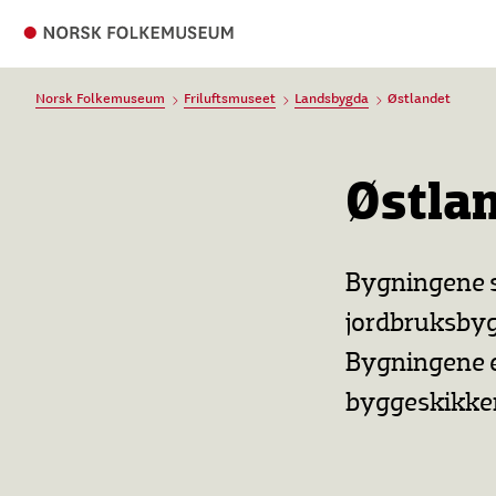
Norsk Folkemuseum
Friluftsmuseet
Landsbygda
Østlandet
Østla
Bygningene s
jordbruksbyg
Bygningene e
byggeskikken