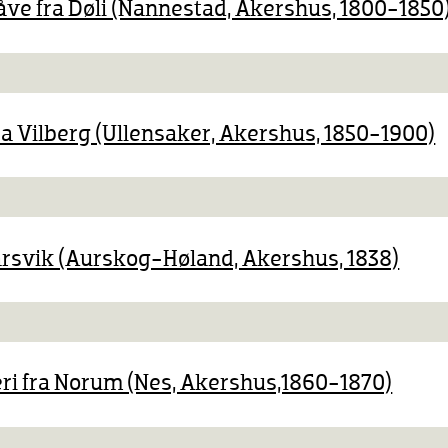
låve fra Døli (Nannestad, Akershus, 1800-1850
å DigitaltMuseum
ra Vilberg (Ullensaker, Akershus, 1850-1900)
å DigitaltMuseum
å DigitaltMuseum
arsvik (Aurskog-Høland, Akershus, 1838)
å DigitaltMuseum
i fra Norum (Nes, Akershus,1860-1870)