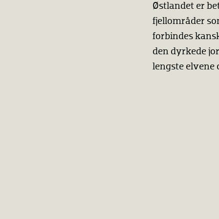
Østlandet er be
fjellområder s
forbindes kansk
den dyrkede jor
lengste elvene 