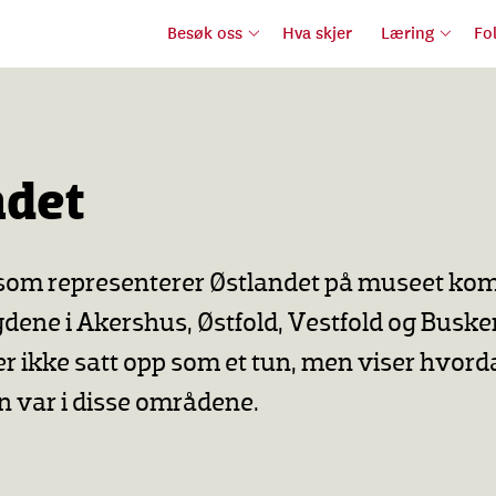
Besøk oss
Hva skjer
Læring
Fo
ndet
om representerer Østlandet på museet ko
dene i Akershus, Østfold, Vestfold og Buske
r ikke satt opp som et tun, men viser hvord
 var i disse områdene.