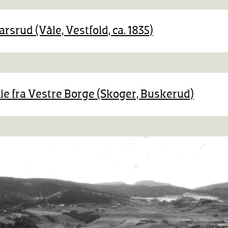
 DigitaltMuseum (Ullensaker, Akershus, 1850-1900)
arsrud (Våle, Vestfold, ca. 1835)
ie fra Vestre Borge (Skoger, Buskerud)
å DigitaltMuseum
å DigitaltMuseum