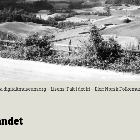
ra
digitaltmuseum.org
- Lisens:
Falt i det fri
- Eier: Norsk Folkem
andet