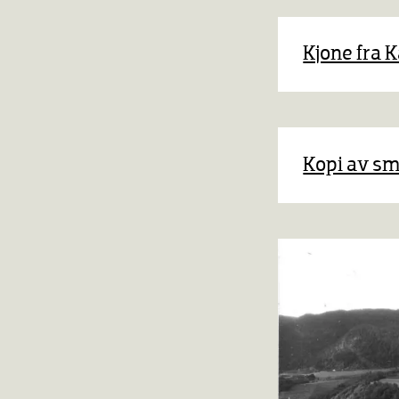
Se mer på
Kjone fra K
Kopi av sm
Se mer p
Se mer p