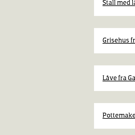
Stall med 
Se mer p
Grisehus f
Se mer p
Se mer p
Låve fra G
Se mer p
Pottemaker