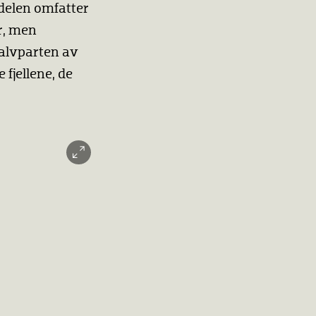
sdelen omfatter
r, men
halvparten av
fjellene, de