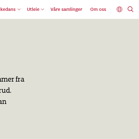
lkedans
Utleie
Våre samlinger
Om oss
mmer fra
rud.
an