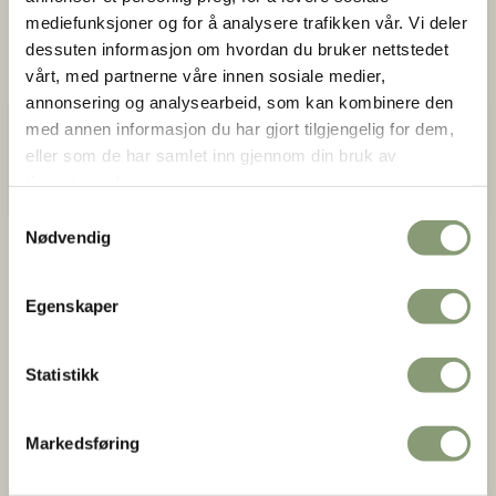
mediefunksjoner og for å analysere trafikken vår. Vi deler
Utstilling
dessuten informasjon om hvordan du bruker nettstedet
vårt, med partnerne våre innen sosiale medier,
Se mer på DigitaltMuseum
annonsering og analysearbeid, som kan kombinere den
Gårdsarbeid
med annen informasjon du har gjort tilgjengelig for dem,
Se mer på DigitaltMuseum
eller som de har samlet inn gjennom din bruk av
I løa fra Holsagen
tjenestene deres.
Samtykkevalg
Nødvendig
Egenskaper
Statistikk
Markedsføring