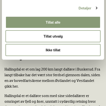
Detaljer
Tillat alle
Tillat utvalg
Bildet er hentet fra
digitaltmuseum.org
- Lisens:
Falt i det fri
- Eier: Norsk Folkemuseum
Ikke tillat
Hallingdal
Hallingdal er et om lag 200 km langt dalføre i Buskerud. Fra
langt tilbake har det vært stor ferdsel gjennom dalen, siden
en av hovedfartsårene mellom Østlandet og Vestlandet
gikk her.
Hallingdal er et dalføre som med sine sidedalfører er
omringet av fjell og åser, unntatt i sydøstlig retning hvor