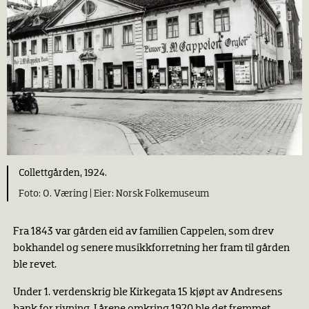
Collettgården, 1924.
O. Væring |
Norsk Folkemuseum
Fra 1843 var gården eid av familien Cappelen, som drev
bokhandel og senere musikkforretning her fram til gården
ble revet.
Under 1. verdenskrig ble Kirkegata 15 kjøpt av Andresens
bank for rivning. I årene omkring 1920 ble det fremmet