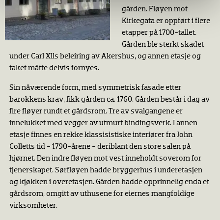
gården. Fløyen mot
Kirkegata er oppført i flere
etapper på 1700-tallet.
Gården ble sterkt skadet
under Carl Xlls beleiring av Akershus, og annen etasje og
taket måtte delvis fornyes.
Sin nåværende form, med symmetrisk fasade etter
barokkens krav, fikk gården ca. 1760. Gården består i dag av
fire fløyer rundt et gårdsrom. Tre av svalgangene er
innelukket med vegger av utmurt bind­ingsverk. I annen
etasje finnes en rekke klassisistiske interiører fra John
Colletts tid - 1790-årene - deriblant den store salen på
hjørnet. Den indre fløyen mot vest inneholdt soverom for
tjenerskapet. Sørfløyen hadde bryggerhus i underetasjen
og kjøkken i overetasjen. Gården hadde opprinnelig enda et
gårdsrom, omgitt av uthusene for eiernes mangfoldige
virksomheter.