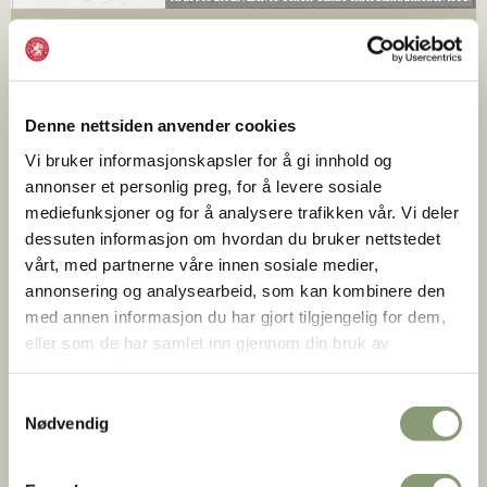
Beboere i 1801
Familien:
Kjøpmann John Collett (42 år) hans kone
Marthina Christine Sophie Collett (34 år) og søsterdatter
Denne nettsiden anvender cookies
Marthina Jonette Collett (11 år)
Vi bruker informasjonskapsler for å gi innhold og
Gjesten:
Deres gjest, den engelske Euphorsine Talma (28
annonser et personlig preg, for å levere sosiale
år). Ugift
mediefunksjoner og for å analysere trafikken vår. Vi deler
dessuten informasjon om hvordan du bruker nettstedet
Fullmektigene:
vårt, med partnerne våre innen sosiale medier,
Hermann Lunge (32 år), ugift
annonsering og analysearbeid, som kan kombinere den
Lars Steensgaard (25 år), ugift
med annen informasjon du har gjort tilgjengelig for dem,
eller som de har samlet inn gjennom din bruk av
Tjenerskap:
tjenestene deres.
Søren Monsen Houg (33 år), kusk
Samtykkevalg
Nødvendig
Lars Larsen (31 år), gårskarl
Anne Maria Christophersdatter (33 år)