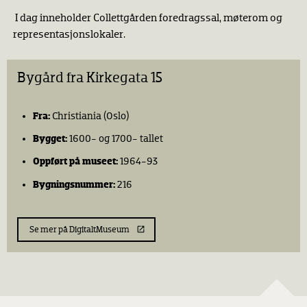
I dag inneholder Collettgården foredragssal, møterom og
representasjonslokaler.
Bygård fra Kirkegata 15
Fra:
Christiania (Oslo)
Bygget:
1600- og 1700- tallet
Oppført på museet:
1964-93
Bygningsnummer:
216
Se mer på DigitaltMuseum