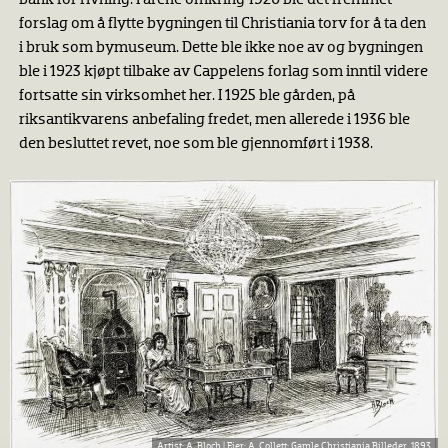
forslag om å flytte bygningen til Christiania torv for å ta den
i bruk som bymuseum. Dette ble ikke noe av og bygningen
ble i 1923 kjøpt tilbake av Cappelens forlag som inntil videre
fortsatte sin virksomhet her. I 1925 ble gården, på
riksantikvarens anbefaling fredet, men allerede i 1936 ble
den besluttet revet, noe som ble gjennomført i 1938.
A. Bloch |
A. Collett: Gamle Christiania Billeder. 1893.