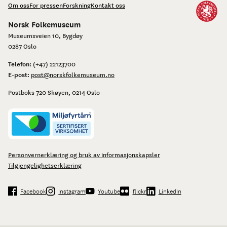
Om oss
For pressen
Forskning
Kontakt oss
Norsk Folkemuseum
Museumsveien 10, Bygdøy
0287 Oslo
Telefon:
(+47) 22123700
E-post:
post@norskfolkemuseum.no
Postboks 720 Skøyen, 0214 Oslo
Personvernerklæring og bruk av informasjonskapsler
Tilgjengelighetserklæring
Facebook
Instagram
Youtube
flickr
LinkedIn