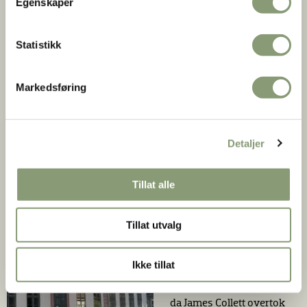
Egenskaper
Johannes Christiansen Rødding (14 år)
Halvor Guldbrandsen (28 år)
Statistikk
Knud Hendrichsen (21 år)
Markedsføring
På museet
Detaljer
Huset som er oppført på
Norsk Folkemusem er
Tillat alle
stort sett en kopi med
gjenbruk av detaljer i tre,
og med gammel tegl i
Tillat utvalg
syn­lig murverk.
Nordfløyen med karnapp
Ikke tillat
er fra 1600-årene og
vindfløyen bærer årstal­let
da James Collett overtok