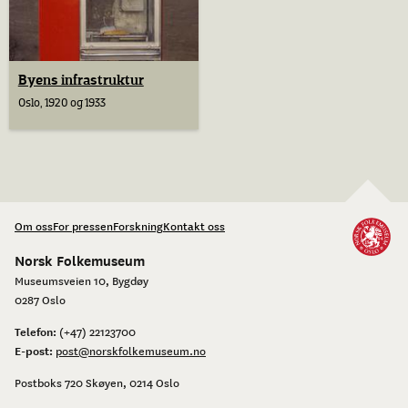
Byens infrastruktur
Oslo, 1920 og 1933
Om oss
For pressen
Forskning
Kontakt oss
Norsk Folkemuseum
Museumsveien 10, Bygdøy
0287 Oslo
Telefon:
(+47) 22123700
E-post:
post@norskfolkemuseum.no
Postboks 720 Skøyen, 0214 Oslo