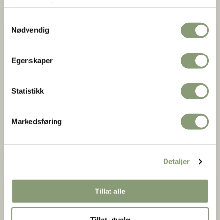
tjenestene deres.
Samtykkevalg
Nødvendig
Egenskaper
Statistikk
Markedsføring
Kairo Frukt og Tobakk
1958
Detaljer
Tillat alle
Tillat utvalg