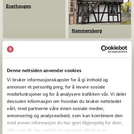
Enerhaugen
Hammersborg
Denne nettsiden anvender cookies
Vi bruker informasjonskapsler for å gi innhold og
annonser et personlig preg, for å levere sosiale
Grønland og Vaterland
mediefunksjoner og for å analysere trafikken vår. Vi deler
Sagene og Vålerenga
dessuten informasjon om hvordan du bruker nettstedet
vårt, med partnerne våre innen sosiale medier,
annonsering og analysearbeid, som kan kombinere den
med annen informasjon du har gjort tilgjengelig for dem,
eller som de har samlet inn gjennom din bruk av
Forretninger