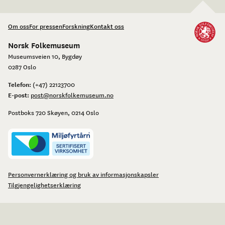
Om oss
For pressen
Forskning
Kontakt oss
Norsk Folkemuseum
Museumsveien 10, Bygdøy
0287 Oslo
Telefon:
(+47) 22123700
E-post:
post@norskfolkemuseum.no
Postboks 720 Skøyen, 0214 Oslo
Personvernerklæring og bruk av informasjonskapsler
Tilgjengelighetserklæring
Facebook
Instagram
Youtube
flickr
LinkedIn