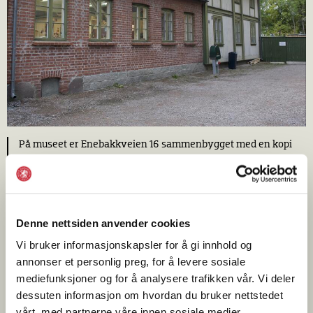
På museet er Enebakkveien 16 sammenbygget med en kopi
av fasaden på Sagveien 10 på Sagene.
Anne-Lise Reinsfelt |
Norsk Folkemuseum
Denne nettsiden anvender cookies
Huset er i det ytre en enkel bygning i sveitserstil. Bak
Vi bruker informasjonskapsler for å gi innhold og
fasadepanelet er det tømmervegger fra 1700‑tallet. Huset er
annonser et personlig preg, for å levere sosiale
muligens flyttet til Vålerenga av en innflytter fra Romerike.
mediefunksjoner og for å analysere trafikken vår. Vi deler
Slik flytting av hus kjenner man flere eksempler på. Ved
dessuten informasjon om hvordan du bruker nettstedet
oppsettingen på Vålerenga fikk huset svalgang med trapp
vårt, med partnerne våre innen sosiale medier,