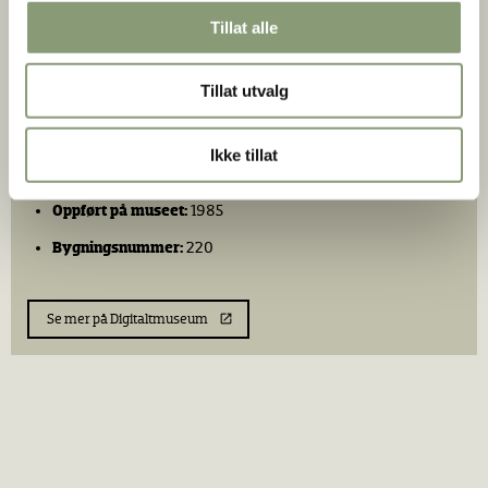
Tillat alle
Enebakkveien 16
Tillat utvalg
Fra:
Vålerenga, Oslo
Ikke tillat
Bygget:
Ca. 1870
Oppført på museet:
1985
Bygningsnummer:
220
Se mer på Digitaltmuseum