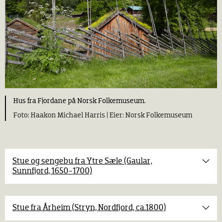
Hus fra Fjordane på Norsk Folkemuseum.
Haakon Michael Harris |
Norsk Folkemuseum
Stue og sengebu fra Ytre Sæle (Gaular,
Sunnfjord, 1650-1700)
Stue, bu og sengebu er bygd sammen i rekke, med sval på
langsiden.​
Stue fra Årheim (Stryn, Nordfjord, ca.1800)
Stua, med tre rom, er den yngste bygningen. Stua er bygd
sammen med bua, med et åpent rom imellom, kalt «kjellar»,