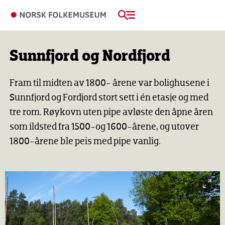
Sunnfjord og Nordfjord
Fram til midten av 1800- årene var bolighusene i
Sunnfjord og Fordjord stort sett i én etasje og med
tre rom. Røykovn uten pipe avløste den åpne åren
som ildsted fra 1500-og 1600-årene, og utover
1800-årene ble peis med pipe vanlig.