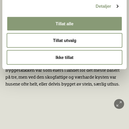
Detaljer
måtte spares til åker.
Sjøen var ferdselsveien fjord- og kystbygdene imellom, og
Tillat alle
fram og tilbake til byen, Bergen. Ferdselen gikk også langs
dalførene og videre over viddene, hvor folk tok seg fram
ved å ri eller gå. Fra slutten av 1700-tallet ble det en
Tillat utvalg
vesentlig bedring, da hovedveiene ble bygd som
kjøreveier. Fra ca. 1840 kom det dampbåttrafikk på
Ikke tillat
fjordene.
Byggeskikken var som ellers i landet for det meste basert
på tre, men ved den skogfattige og værharde kysten var
husene ofte helt, eller delvis bygget av stein, særlig uthus.